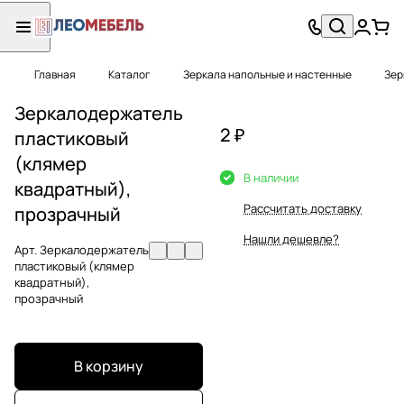
Главная
Каталог
Зеркала напольные и настенные
Зер
Зеркалодержатель
2 ₽
пластиковый
(клямер
В наличии
квадратный),
Рассчитать доставку
прозрачный
Нашли дешевле?
Арт.
Зеркалодержатель
пластиковый (клямер
квадратный),
прозрачный
В корзину