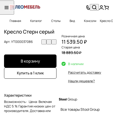
Главная
Каталог
Столы
Вид
Консоли
Кресло 
Кресло Стерн серый
Розничная цена
11 539.50 ₽
Арт.
УТ000037086
Старая цена
18 889.50 ₽
В корзину
В наличии
Рассчитать доставку
Купить в 1 клик
Нашли дешевле?
Характеристики
Возможность
:
Цена: Включая
НДС 5 % Гарантия низких цен от
Все товары Stool Group
производителя. Доставка или