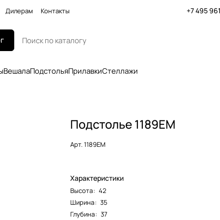
+7 495 96
Дилерам
Контакты
г
ы
Вешала
Подстолья
Прилавки
Стеллажи
Подстолье 1189EM
Арт.
1189EM
Характеристики
Высота
:
42
Ширина
:
35
Глубина
:
37