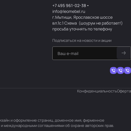
+7 495 961-02-38
info@leomebel.ru
г.Мытищи, Ярославское шоссе
вл.1с.1
Схема
(шоурум не работает!)
просьба уточнять по телефону
Подписаться
на новости и акции
Конфиденциальность
Оферта
 дизайн и оформление страниц, доменное имя, фирменное
 и международными соглашениями об охране авторских прав.