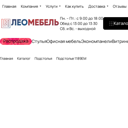
Главная
Компания
Услуги
Как купить
Доставка
Отзывы
Пн. – Пт.: с 9:00 до 18:00
Катало
Обед с 13:00 до 13:30
Сб. и Вс. - выходной
Распродажа
Стулья
Офисная мебель
Экономпанели
Витрин
Главная
Каталог
Подстолья
Подстолье 1189EM