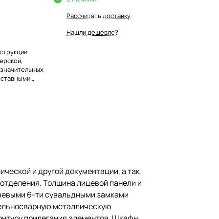
Рассчитать доставку
Нашли дешевле?
нструкции
ерской,
незначительных
еставными
знутри
мками
 по 2 ключа.
ллическую
е элементов
ческой и другой документации, а так
швом по
отделения. Толщина лицевой панели и
012 «О
лючевыми 6-ти сувальдными замками
 цельносварную металлическую
онтуру прилегания элементов. Шкафы