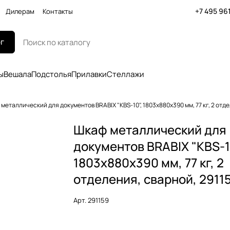
+7 495 96
Дилерам
Контакты
г
ы
Вешала
Подстолья
Прилавки
Стеллажи
металлический для документов BRABIX "KBS-10", 1803х880х390 мм, 77 кг, 2 отде
Шкаф металлический для
документов BRABIX "KBS-1
1803х880х390 мм, 77 кг, 2
отделения, сварной, 2911
Арт.
291159