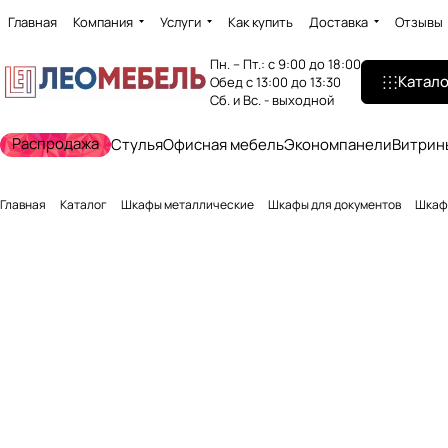
Главная
Компания
Услуги
Как купить
Доставка
Отзывы
Пн. – Пт.: с 9:00 до 18:00
Катало
Обед с 13:00 до 13:30
Сб. и Вс. - выходной
Распродажа
Стулья
Офисная мебель
Экономпанели
Витрин
Главная
Каталог
Шкафы металлические
Шкафы для документов
Шкаф 