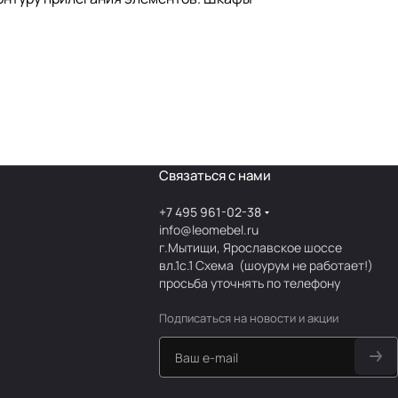
Связаться с нами
+7 495 961-02-38
info@leomebel.ru
г.Мытищи, Ярославское шоссе
вл.1с.1
Схема
(шоурум не работает!)
просьба уточнять по телефону
Подписаться
на новости и акции