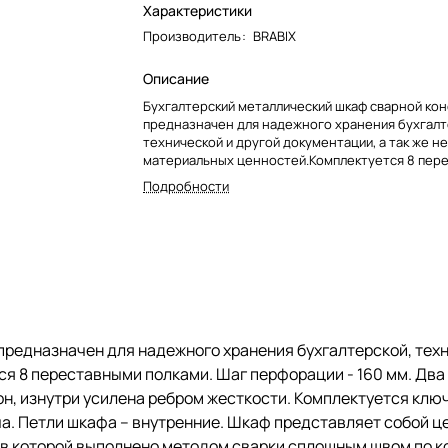
Характеристики
Производитель
:
BRABIX
Описание
Бухгалтерский металлический шкаф сварной ко
предназначен для надежного хранения бухгалт
технической и другой документации, а так же 
материальных ценностей.Комплектуется 8 пер
полками. Шаг перфорации - 160 мм.
Подробности
Два отделения.
Толщина лицевой панели и корпуса - 1,2 мм.
Дверь имеет двойные загибы со всех сторон, и
усилена ребром жесткости.
Комплектуется ключевыми 6-ти сувальдными за
сейфового типа «BORDER» (Россия). В комплекте
Петли шкафа – внутренние.
Шкаф представляет собой цельносварную мета
конструкцию прямоугольной формы, соединени
редназначен для надежного хранения бухгалтерской, техни
которой выполнено методом сварки сплошным 
 8 переставными полками. Шаг перфорации - 160 мм. Два 
контуру прилегания элементов.
Шкафы соответствуют требованиям ТР ТС 025/2
орон, изнутри усилена ребром жесткости. Комплектуется к
безопасности мебельной продукции».
юча. Петли шкафа – внутренние. Шкаф представляет собой
в которой выполнено методом сварки сплошным швом по к