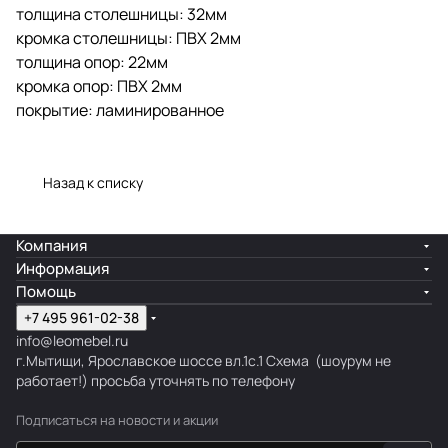
толщина столешницы: 32мм
кромка столешницы: ПВХ 2мм
толщина опор: 22мм
кромка опор: ПВХ 2мм
покрытие: ламинированное
Назад к списку
Компания
Информация
Помощь
+7 495 961-02-38
info@leomebel.ru
г.Мытищи, Ярославское шоссе вл.1с.1
Схема
(шоурум не
работает!) просьба уточнять по телефону
Подписаться
на новости и акции