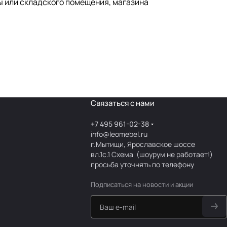
ы или складского помещения, магазина
Связаться с нами
+7 495 961-02-38
info@leomebel.ru
г.Мытищи, Ярославское шоссе
вл.1с.1
Схема
(шоурум не работает!)
просьба уточнять по телефону
Подписаться
на новости и акции