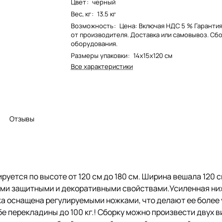
Цвет
:
черный
Вес, кг
:
13.5 кг
Возможность
:
Цена: Включая НДС 5 % Гарантия
от производителя. Доставка или самовывоз. Сб
оборудования.
Размеры упаковки
:
14x15x120 см
Все характеристики
Отзывы
руется по высоте от 120 см до 180 см. Ширина вешала 120 
ми защитными и декоративными свойствами.Усиленная ниж
ка оснащена регулируемыми ножками, что делают ее более
перекладины до 100 кг.! Сборку можно произвести двух вид