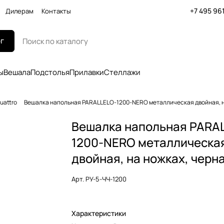
+7 495 96
Дилерам
Контакты
г
ы
Вешала
Подстолья
Прилавки
Стеллажи
uattro
Вешалка напольная PARALLELO-1200-NERO металлическая двойная, н
Вешалка напольная PARA
1200-NERO металлическа
двойная, на ножках, черн
Арт.
РУ-5-ЧЧ-1200
Характеристики