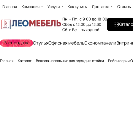
Главная
Компания
Услуги
Как купить
Доставка
Отзывы
Пн. – Пт.: с 9:00 до 18:00
Катало
Обед с 13:00 до 13:30
Сб. и Вс. - выходной
Распродажа
Стулья
Офисная мебель
Экономпанели
Витрин
Главная
Каталог
Вешала напольные для одежды и стойки
Рейлы серии Q