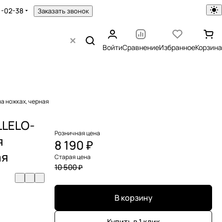
1-02-38
Заказать звонок
Войти
Сравнение
Избранное
Корзина
а ножках, черная
LLELO-
Розничная цена
я
8 190 ₽
ая
Старая цена
10 500 ₽
В корзину
Купить в 1 клик