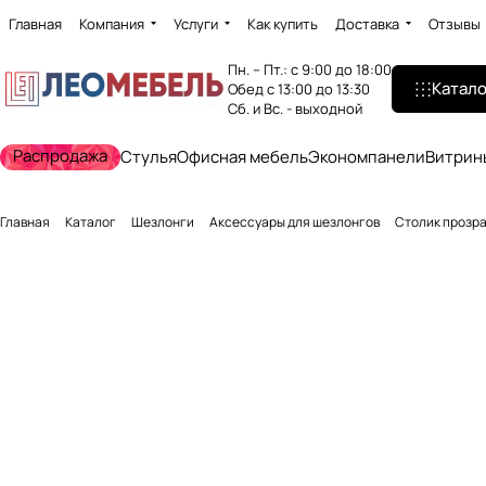
Главная
Компания
Услуги
Как купить
Доставка
Отзывы
Пн. – Пт.: с 9:00 до 18:00
Катало
Обед с 13:00 до 13:30
Сб. и Вс. - выходной
Распродажа
Стулья
Офисная мебель
Экономпанели
Витрин
Главная
Каталог
Шезлонги
Аксессуары для шезлонгов
Столик прозр