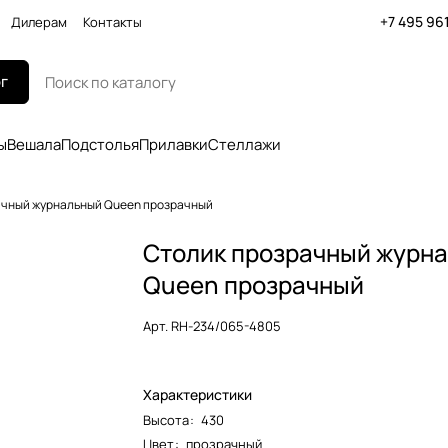
+7 495 96
Дилерам
Контакты
г
ы
Вешала
Подстолья
Прилавки
Стеллажи
ачный журнальный Queen прозрачный
Столик прозрачный журн
Queen прозрачный
Арт.
RH-234/065-4805
Характеристики
Высота
:
430
Цвет
:
прозрачный