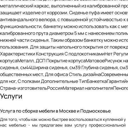
металлический каркас, выполненный из калиброванной пр
защищает изделие от коррозии. Сиденье пуфа имеет основ
антивандального велюра, с повышенной устойчивостью к 
функциональности, банкетку можно использовать как с метал
калиброванного прута диаметром 5 мм с нанесением полим
нижней части сиденья. Таким образом банкетку можно испол
пользования. Для защиты напольного покрытия от поврежд
Характеристики Конструкция С подлокотникамиНет Регул
корпусаМеталл, ДСП Покрытие корпусаМатовоеРисунок на 
сиденья, см44Ширина сиденья, см39 Глубина сиденья, с
общественных мест, Для офиса Стиль дизайнаСовременный
для ног, С полками Дополнительные ТипБанкеткаГарантий
Страна-изготовительРоссияМатериал наполнителяПенопо
Услуги
Услуга по сборке мебели в Москве и Подмосковье
Для того, чтобы как можно быстрее воспользоваться купленной у
нас мебелью - мы предлагаем вам услугу профессиональной