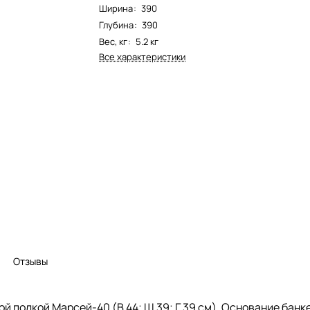
Ширина
:
390
Глубина
:
390
Вес, кг
:
5.2 кг
Все характеристики
Отзывы
й полкой Марсей-40 (В 44; Ш 39; Г 39 см). Основание бан