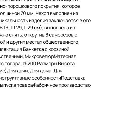
рно-порошкового покрытия, которое
толщиной 70 мм. Чехол выполнен из
никальность изделия заключается в его
16; Ш 29; Г 29 см), выполнена из
но снять, открутив 8 саморезов с
ной и других местах общественного
лектация Банкетка с корзиной
усственный, МикровелюрМатериал
ес товара, г5200 Размеры Высота
е)Для дачи, Для дома, Для
онструктивные особенностиПодставка
выпуска товараФабричное производство