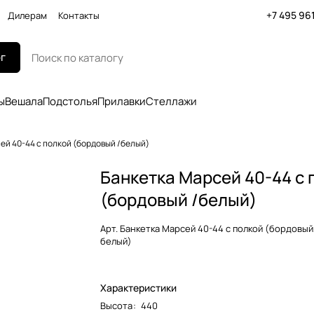
+7 495 96
Дилерам
Контакты
г
ы
Вешала
Подстолья
Прилавки
Стеллажи
ей 40-44 с полкой (бордовый /белый)
Банкетка Марсей 40-44 с 
(бордовый /белый)
Арт.
Банкетка Марсей 40-44 с полкой (бордовый
белый)
Характеристики
Высота
:
440