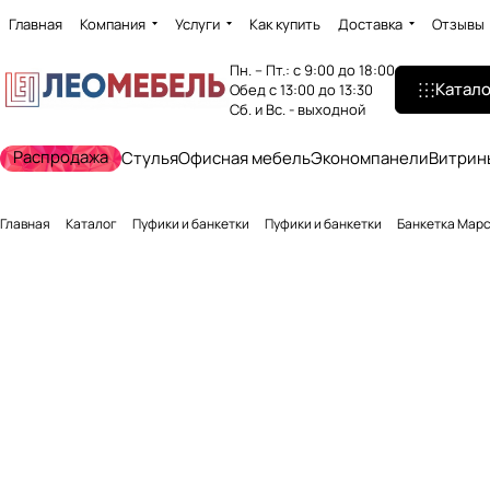
Главная
Компания
Услуги
Как купить
Доставка
Отзывы
Пн. – Пт.: с 9:00 до 18:00
Катало
Обед с 13:00 до 13:30
Сб. и Вс. - выходной
Распродажа
Стулья
Офисная мебель
Экономпанели
Витрин
Главная
Каталог
Пуфики и банкетки
Пуфики и банкетки
Банкетка Марс