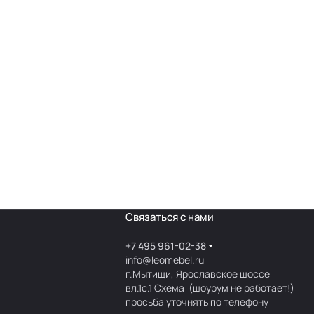
Связаться с нами
+7 495 961-02-38
info@leomebel.ru
г.Мытищи, Ярославское шоссе
вл.1с.1
Схема
(шоурум не работает!)
просьба уточнять по телефону