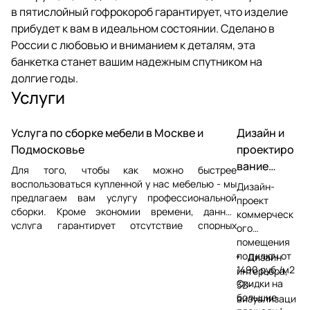
в пятислойный гофрокороб гарантирует, что изделие
прибудет к вам в идеальном состоянии. Сделано в
России с любовью и вниманием к деталям, эта
банкетка станет вашим надежным спутником на
долгие годы.
Услуги
Услуга по сборке мебели в Москве и
Дизайн и
Подмосковье
проектиро
вание
Для того, чтобы как можно быстрее
магазинов
воспользоваться купленной у нас мебелью - мы
Дизайн-
предлагаем вам услугу профессиональной
и офисов
проект
сборки. Кроме экономии времени, данная
коммерческ
услуга гарантирует отсутствие спорных
ого
ситуаций, которые могут появиться в процессе
помещения
сборки сторонними мастерами. Сборка мебели
под ключ от
Дизайн
осуществляется в Москве и Московской
1490 руб./м2
интерьера,
области
Скидки на
3D-
большие
визуализаци