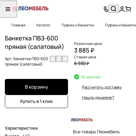
Главная
Каталог
Пуфики и банкетки
Пуфики и банкетк
Банкетка ПВЗ-600
Розничная цена
прямая (салатовый)
3 885 ₽
Старая цена
Арт.
Банкетка ПВЗ-600
6 930 ₽
прямая (салатовый)
В наличии
В корзину
Рассчитать доставку
Нашли дешевле?
Купить в 1 клик
Характеристики
Все товары Леомебель
Высота
:
440