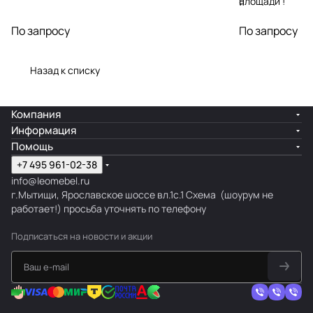
площади !
я
Подбор
По запросу
По запросу
материалов,
мебели,
декора
Назад к списку
Благодаря
стильному
Компания
решению
Информация
фасада
Помощь
здания, ваше
+7 495 961-02-38
заведение
info@leomebel.ru
приобретет
г.Мытищи, Ярославское шоссе вл.1с.1
Схема
(шоурум не
законченный
работает!) просьба уточнять по телефону
вид
Подписаться
на новости и акции
Авторский
надзор