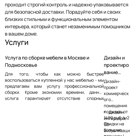
проходит строгий контроль и надежно упаковывается
для безопасной доставки. Порадуйте себя и своих
близких стильным и функциональным элементом
интерьера, который станет незаменимым помощником
в вашем доме.
Услуги
Услуга по сборке мебели в Москве и
Дизайн и
Подмосковье
проектиро
вание
Для того, чтобы как можно быстрее
магазинов
воспользоваться купленной у нас мебелью - мы
Дизайн-
предлагаем вам услугу профессиональной
и офисов
проект
сборки. Кроме экономии времени, данная
коммерческ
услуга гарантирует отсутствие спорных
ого
ситуаций, которые могут появиться в процессе
помещения
сборки сторонними мастерами. Сборка мебели
под ключ от
Дизайн
осуществляется в Москве и Московской
1490 руб./м2
интерьера,
области
Скидки на
3D-
большие
визуализаци
площади !