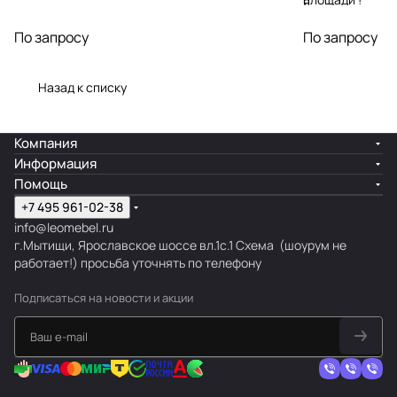
я
Подбор
По запросу
По запросу
материалов,
мебели,
декора
Назад к списку
Благодаря
стильному
Компания
решению
Информация
фасада
Помощь
здания, ваше
+7 495 961-02-38
заведение
info@leomebel.ru
приобретет
г.Мытищи, Ярославское шоссе вл.1с.1
Схема
(шоурум не
законченный
работает!) просьба уточнять по телефону
вид
Подписаться
на новости и акции
Авторский
надзор