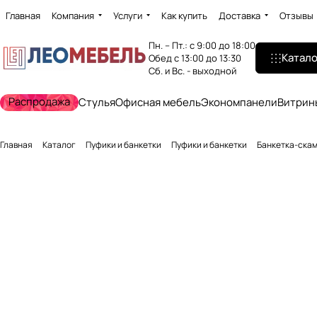
Главная
Компания
Услуги
Как купить
Доставка
Отзывы
Пн. – Пт.: с 9:00 до 18:00
Катало
Обед с 13:00 до 13:30
Сб. и Вс. - выходной
Распродажа
Стулья
Офисная мебель
Экономпанели
Витрин
Главная
Каталог
Пуфики и банкетки
Пуфики и банкетки
Банкетка-скам