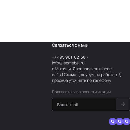
Связаться с нами
+7 495 961-02-38
info@leomebel.ru
г.Мытищи, Ярославское шоссе
вл.1с.1
Схема
(шоурум не работает!)
просьба уточнять по телефону
Подписаться
на новости и акции