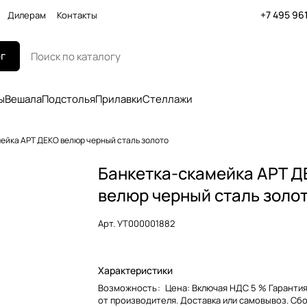
+7 495 96
Дилерам
Контакты
г
ы
Вешала
Подстолья
Прилавки
Стеллажи
ейка АРТ ДЕКО велюр черный сталь золото
Банкетка-скамейка АРТ 
велюр черный сталь золо
Арт.
УТ000001882
Характеристики
Возможность
:
Цена: Включая НДС 5 % Гарантия
от производителя. Доставка или самовывоз. Сб