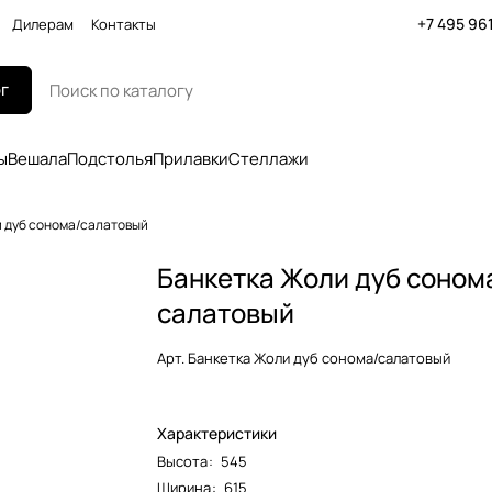
+7 495 96
Дилерам
Контакты
г
ы
Вешала
Подстолья
Прилавки
Стеллажи
 дуб сонома/салатовый
Банкетка Жоли дуб соном
салатовый
Арт.
Банкетка Жоли дуб сонома/салатовый
Характеристики
Высота
:
545
Ширина
:
615