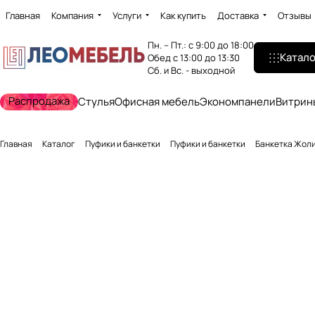
Главная
Компания
Услуги
Как купить
Доставка
Отзывы
Пн. – Пт.: с 9:00 до 18:00
Катало
Обед с 13:00 до 13:30
Сб. и Вс. - выходной
Распродажа
Стулья
Офисная мебель
Экономпанели
Витрин
Главная
Каталог
Пуфики и банкетки
Пуфики и банкетки
Банкетка Жоли