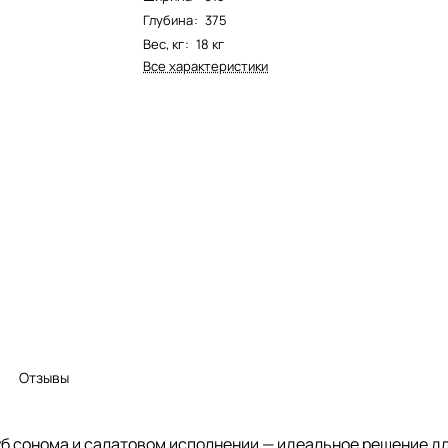
Глубина
:
375
Вес, кг
:
18 кг
Все характеристики
Отзывы
б сонома и салатовом исполнении — идеальное решение дл