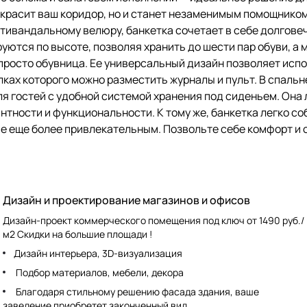
украсит ваш коридор, но и станет незаменимым помощником
тивандальному велюру, банкетка сочетает в себе долгове
уются по высоте, позволяя хранить до шести пар обуви, а
 просто обувница. Ее универсальный дизайн позволяет исп
лках которого можно разместить журналы и пульт. В спальн
ля гостей с удобной системой хранения под сиденьем. Она
антности и функциональности. К тому же, банкетка легко с
е еще более привлекательным. Позвольте себе комфорт и 
Дизайн и проектирование магазинов и офисов
Дизайн-проект коммерческого помещения под ключ от 1490 руб./
м2 Скидки на большие площади !
Дизайн интерьера, 3D-визуализация
Подбор материалов, мебели, декора
Благодаря стильному решению фасада здания, ваше
заведение приобретет законченный вид