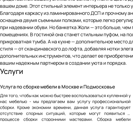
вашем доме. Этот стильный элемент интерьера не только 
Благодаря каркасу из ламинированного ДСП и прочному ан
оснащена двумя съемными полками, которые легко регулир
при надевании обуви. Но банкетка Жоли — это больше, чем
помещениях. В гостиной она станет стильным пуфом, на по
прикроватная тумба. А на кухне — дополнительное место д
стиля — от скандинавского до лофта, добавляя нотки элег
дополнительных инструментов, что делает ее приобретени
вашим надежным партнером в создании уюта и порядка.
Услуги
Услуга по сборке мебели в Москве и Подмосковье
Для того, чтобы как можно быстрее воспользоваться купленной у
нас мебелью - мы предлагаем вам услугу профессиональной
сборки. Кроме экономии времени, данная услуга гарантирует
отсутствие спорных ситуаций, которые могут появиться в
процессе сборки сторонними мастерами. Сборка мебели
осуществляется в Москве и Московской области