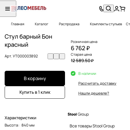
Главная
Каталог
Распродажа
Комплекты стульев
Ст
Стул барный Бон
Розничная цена
красный
6 762 ₽
Старая цена
Арт.
УТ000003892
12 589.50 ₽
В наличии
В корзину
Рассчитать доставку
Купить в 1 клик
Нашли дешевле?
Характеристики
Высота
:
840 мм
Все товары Stool Group