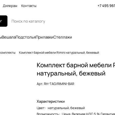
+7 495 96
Дилерам
Контакты
г
ы
Вешала
Подстолья
Прилавки
Стеллажи
комплекты
Комплект барной мебели Rimini натуральный, бежевый
Комплект барной мебели R
натуральный, бежевый
Арт.
RH-TAG/RIMINI-BAR
Характеристики
Цвет
:
натуральный, бежевый
Возможность
:
Цена: Включая НДС 5 % Гарантия