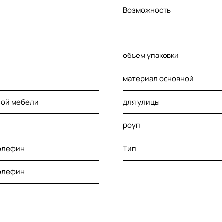
Возможность
объем упаковки
материал основной
ной мебели
для улицы
роуп
 олефин
Тип
 олефин