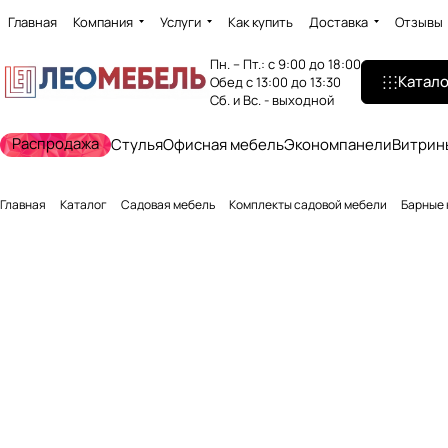
Главная
Компания
Услуги
Как купить
Доставка
Отзывы
Пн. – Пт.: с 9:00 до 18:00
Катало
Обед с 13:00 до 13:30
Сб. и Вс. - выходной
Распродажа
Стулья
Офисная мебель
Экономпанели
Витрин
Главная
Каталог
Садовая мебель
Комплекты садовой мебели
Барные 