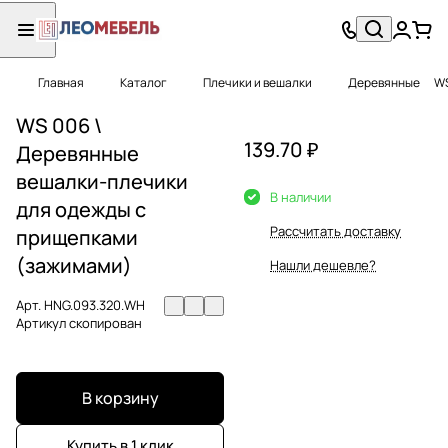
Главная
Каталог
Плечики и вешалки
Деревянные
WS
WS 006 \
139.70 ₽
Деревянные
вешалки-плечики
В наличии
для одежды с
Рассчитать доставку
прищепками
(зажимами)
Нашли дешевле?
Арт.
HNG.093.320.WH
Артикул скопирован
В корзину
Купить в 1 клик