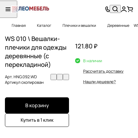
Главная
Каталог
Плечики и вешалки
Деревянные
WS
WS 010 \ Вешалки-
121.80 ₽
плечики для одежды
деревянные (с
В наличии
перекладиной)
Рассчитать доставку
Арт.
HNG.092.WD
Нашли дешевле?
Артикул скопирован
В корзину
Купить в 1 клик