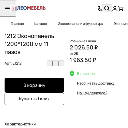
Главная
Каталог
Экономпанели и фурнитура
Экономп
1212 Эконопанель
Розничная цена
1200*1200 мм 11
2 026.50 ₽
пазов
от 25
1 963.50 ₽
Арт.
E1212
В наличии
Рассчитать доставку
В корзину
Нашли дешевле?
Купить в 1 клик
Характеристики