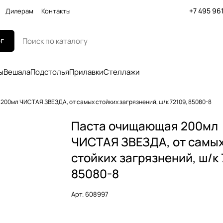
+7 495 96
Дилерам
Контакты
г
ы
Вешала
Подстолья
Прилавки
Стеллажи
00мл ЧИСТАЯ ЗВЕЗДА, от самых стойких загрязнений, ш/к 72109, 85080-8
Паста очищающая 200мл
ЧИСТАЯ ЗВЕЗДА, от самы
стойких загрязнений, ш/к 
85080-8
Арт.
608997