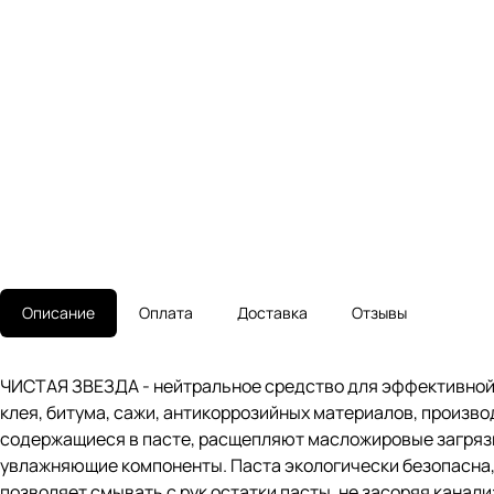
Описание
Оплата
Доставка
Отзывы
ЧИСТАЯ ЗВЕЗДА - нейтральное средство для эффективной о
клея, битума, сажи, антикоррозийных материалов, произво
содержащиеся в пасте, расщепляют масложировые загрязн
увлажняющие компоненты. Паста экологически безопасна, 
позволяет смывать с рук остатки пасты, не засоряя кана