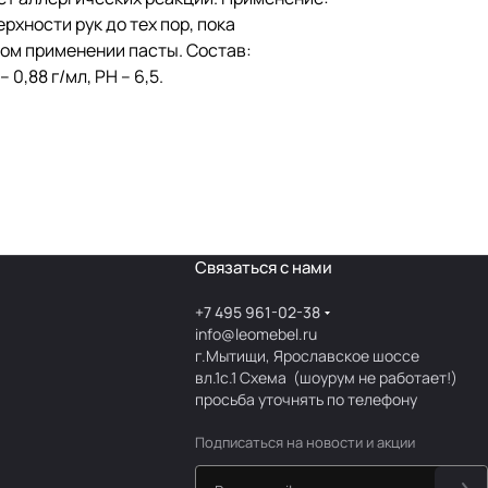
усилием
 загрязнение
рхности рук до тех пор, пока
руей воды.
ном применении пасты. Состав:
ном
,88 г/мл, PH – 6,5.
серванты,
Связаться с нами
+7 495 961-02-38
info@leomebel.ru
г.Мытищи, Ярославское шоссе
вл.1с.1
Схема
(шоурум не работает!)
просьба уточнять по телефону
Подписаться
на новости и акции