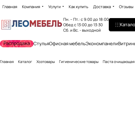
Главная
Компания
Услуги
Как купить
Доставка
Отзывы
Пн. – Пт.: с 9:00 до 18:00
Катало
Обед с 13:00 до 13:30
Сб. и Вс. - выходной
Распродажа
Стулья
Офисная мебель
Экономпанели
Витрин
Главная
Каталог
Хозтовары
Гигиенические товары
Паста очищающая 2