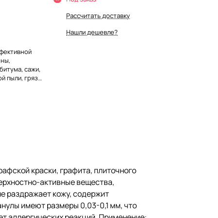
Рассчитать доставку
Нашли дешевле?
ффективной
ены,
битума, сажи,
й пыли, грязи
-активные
 масложировые
. При этом
щие
 разлагаемых
ы 0,03-0,1
 не засоряя
рафской краски, графита, плиточного
оверхностно-активные вещества,
ывает
е раздражает кожу, содержит
нулы имеют размеры 0,03-0,1 мм, что
мма пасты
ет аллергических реакций. Применение: