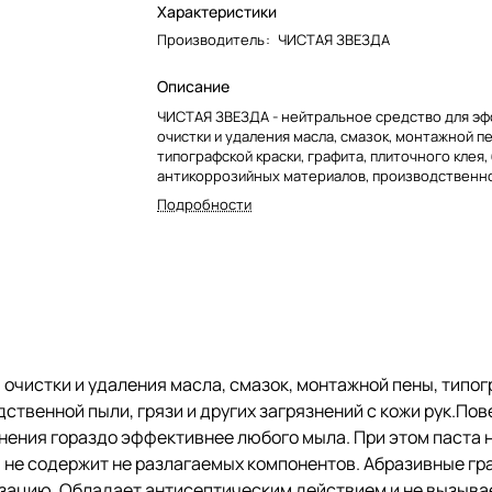
Характеристики
Производитель
:
ЧИСТАЯ ЗВЕЗДА
Описание
ЧИСТАЯ ЗВЕЗДА - нейтральное средство для э
очистки и удаления масла, смазок, монтажной п
типографской краски, графита, плиточного клея, 
антикоррозийных материалов, производственно
и других загрязнений с кожи рук.Поверхностно
Подробности
вещества, содержащиеся в пасте, расщепляют
загрязнения гораздо эффективнее любого мыла
паста не раздражает кожу, содержит увлажняю
компоненты.
Паста экологически безопасна, не содержит не
компонентов. Абразивные гранулы имеют размер
мм, что позволяет смывать с рук остатки пасты,
канализацию.
чистки и удаления масла, смазок, монтажной пены, типог
дственной пыли, грязи и других загрязнений с кожи рук.П
Обладает антисептическим действием и не выз
аллергических реакций.
ения гораздо эффективнее любого мыла. При этом паста н
не содержит не разлагаемых компонентов. Абразивные гра
Применение: смочить руки водой, взять 2-3 гра
лизацию. Обладает антисептическим действием и не вызыва