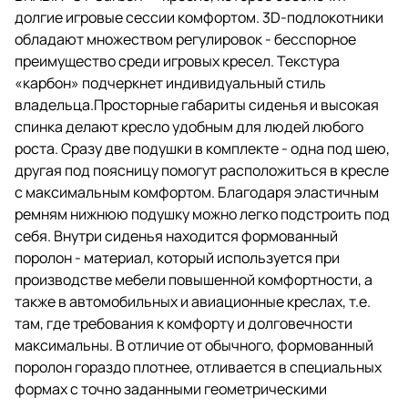
две подушки в комплекте - одна
долгие игровые сессии комфортом. 3D-подлокотники
под шею, другая под поясницу
помогут расположиться в кресле
обладают множеством регулировок - бесспорное
с максимальным комфортом.
преимущество среди игровых кресел. Текстура
Благодаря эластичным ремням
«карбон» подчеркнет индивидуальный стиль
нижнюю подушку можно легко
подстроить под себя.
владельца.Просторные габариты сиденья и высокая
спинка делают кресло удобным для людей любого
Внутри сиденья находится
роста. Сразу две подушки в комплекте - одна под шею,
формованный поролон -
материал, который используется
другая под поясницу помогут расположиться в кресле
при производстве мебели
с максимальным комфортом. Благодаря эластичным
повышенной комфортности, а
ремням нижнюю подушку можно легко подстроить под
также в автомобильных и
авиационные креслах, т.е. там,
себя. Внутри сиденья находится формованный
где требования к комфорту и
поролон - материал, который используется при
долговечности максимальны. В
производстве мебели повышенной комфортности, а
отличие от обычного,
формованный поролон гораздо
также в автомобильных и авиационные креслах, т.е.
плотнее, отливается в
там, где требования к комфорту и долговечности
специальных формах с точно
максимальны. В отличие от обычного, формованный
заданными геометрическими
параметрами, практически не
поролон гораздо плотнее, отливается в специальных
сминается со временем.
формах с точно заданными геометрическими