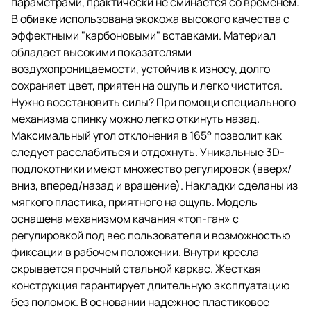
параметрами, практически не сминается со временем.
В обивке использована экокожа
высокого качества c
В обивке использована экокожа высокого качества c
эффектными "карбоновыми"
эффектными "карбоновыми" вставками. Материал
вставками. Материал обладает
обладает высокими показателями
высокими показателями
воздухопроницаемости,
воздухопроницаемости, устойчив к износу, долго
устойчив к износу, долго
сохраняет цвет, приятен на ощупь и легко чистится.
сохраняет цвет, приятен на
Нужно восстановить силы? При помощи специального
ощупь и легко чистится.
механизма спинку можно легко откинуть назад.
Нужно восстановить силы? При
Максимальный угол отклонения в 165° позволит как
помощи специального
следует расслабиться и отдохнуть. Уникальные 3D-
механизма спинку можно легко
откинуть назад. Максимальный
подлокотники имеют множество регулировок (вверх/
угол отклонения в 165° позволит
вниз, вперед/назад и вращение). Накладки сделаны из
как следует расслабиться и
мягкого пластика, приятного на ощупь. Модель
отдохнуть.
оснащена механизмом качания «топ-ган» с
Уникальные 3D-подлокотники
регулировкой под вес пользователя и возможностью
имеют множество регулировок
фиксации в рабочем положении. Внутри кресла
(вверх/вниз, вперед/назад и
вращение). Накладки сделаны из
скрывается прочный стальной каркас. Жесткая
мягкого пластика, приятного на
конструкция гарантирует длительную эксплуатацию
ощупь.
без поломок. В основании надежное пластиковое