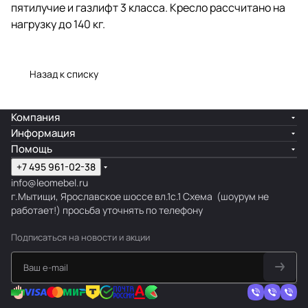
Модель оснащена механизмом
пятилучие и газлифт 3 класса. Кресло рассчитано на
качания «топ-ган» с
нагрузку до 140 кг.
регулировкой под вес
пользователя и возможностью
фиксации в рабочем положении.
Назад к списку
Внутри кресла скрывается
прочный стальной каркас.
Жесткая конструкция
гарантирует длительную
Компания
эксплуатацию без поломок. В
Информация
основании надежное
Помощь
пластиковое пятилучие и
газлифт 3 класса. Кресло
+7 495 961-02-38
рассчитано на нагрузку до 140
info@leomebel.ru
кг.
г.Мытищи, Ярославское шоссе вл.1с.1
Схема
(шоурум не
работает!) просьба уточнять по телефону
Подписаться
на новости и акции