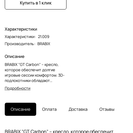
Купить в 1 клик
Характеристики
Характеристики
:
21.009
Производитель
:
BRABIX
Описание
BRABIX "GT Carbon" – кресло,
которое обеспечит долгие
игровые сессии комфортом. 3D-
подлокотники обладают
множеством регулировок -
Подробности
бесспорное преимущество
среди игровых кресел. Текстура
«карбон» подчеркнет
индивидуальный стиль
Описание
Оплата
Доставка
Отзывы
владельца.Просторные
габариты сиденья и высокая
спинка делают кресло удобным
для людей любого роста. Сразу
BRABIX "GT Carbon" – кресло, которое обеспечит