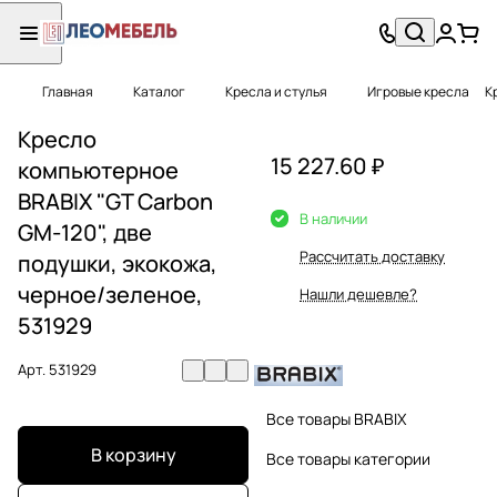
Главная
Каталог
Кресла и стулья
Игровые кресла
К
Кресло
15 227.60 ₽
компьютерное
BRABIX "GT Carbon
В наличии
GM-120", две
Рассчитать доставку
подушки, экокожа,
черное/зеленое,
Нашли дешевле?
531929
Арт.
531929
Все товары BRABIX
В корзину
Все товары категории