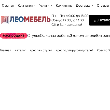
Главная
Компания
Услуги
Как купить
Доставка
Отзывы
Пн. – Пт.: с 9:00 до 18:00
Катало
Обед с 13:00 до 13:30
Сб. и Вс. - выходной
Распродажа
Стулья
Офисная мебель
Экономпанели
Витрин
Главная
Каталог
Кресла и стулья
Кресло для руководителей
Кресло B