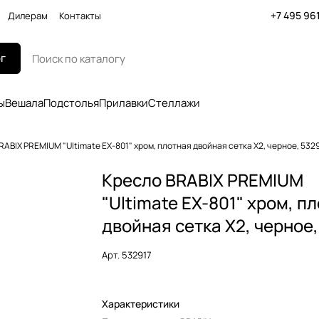
+7 495 96
Дилерам
Контакты
г
ы
Вешала
Подстолья
Прилавки
Стеллажи
RABIX PREMIUM "Ultimate EX-801" хром, плотная двойная сетка Х2, черное, 532
Кресло BRABIX PREMIUM
"Ultimate EX-801" хром, п
двойная сетка Х2, черное,
Арт.
532917
Характеристики