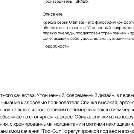
Производитель
:
BRABIX
Описание
Кресла серии Ultimate - это философия комфорт
абсолютного качества. Утонченный, современны
первую очередь, продиктован стремлением к э
сочетающей в себе удобство эксплуатации и вн
здоровью пользователя.Спинка высокая, эргон
Подробности
формы с ярко выраженной поясничной поддерж
Спинка имеет сверхпрочный стальной каркас с 
полимерным покрытием черного цвета.
Спинка снабжена мягким комфортным подголов
Сиденье средней жесткости, объемное на сто
каркасе.
Обивка спинки из износоустойчивой "дышащей" 
ткани двойного плетения.
Подлокотники стальные нового поколения, с
ютного качества. Утонченный, современный дизайн, в перв
хромированными молдингами и мягкими накладк
 внимание к здоровью пользователя.Спинка высокая, эрго
Пятилучие металлическое хромированное, стил
прочное.
ьной каркас с износостойким полимерным покрытием черно
Модель оснащена механизмом качания "Top-Gun
объемное на столярном каркасе. Обивка спинки из износо
регулировкой под вес и возможностью фиксаци
ения, с хромированными молдингами и мягкими накладками
положении.
анизмом качания "Top-Gun" с регулировкой под вес и воз