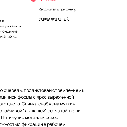
Рассчитать доставку
Нашли дешевле?
а и
й дизайн, в
ргономике,
имание к
омичной
кой.
износостойким
ником.
лярном
сетчатой
ую очередь, продиктован стремлением к
ами.
номичной формы с ярко выраженной
ьное и
го цвета. Спинка снабжена мягким
" с
устойчивой "дышащей" сетчатой ткани
и в рабочем
. Пятилучие металлическое
можностью фиксации в рабочем