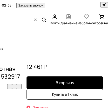
1-02-38
Заказать звонок
Войти
Сравнение
Избранное
Корзина
917
12 461 ₽
лотная
 532917
В корзину
Купить в 1 клик
Под заказ