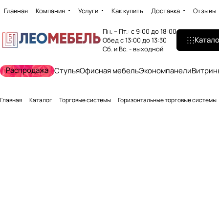
Главная
Компания
Услуги
Как купить
Доставка
Отзывы
Пн. – Пт.: с 9:00 до 18:00
Катало
Обед с 13:00 до 13:30
Сб. и Вс. - выходной
Распродажа
Стулья
Офисная мебель
Экономпанели
Витрин
Главная
Каталог
Торговые системы
Горизонтальные торговые системы