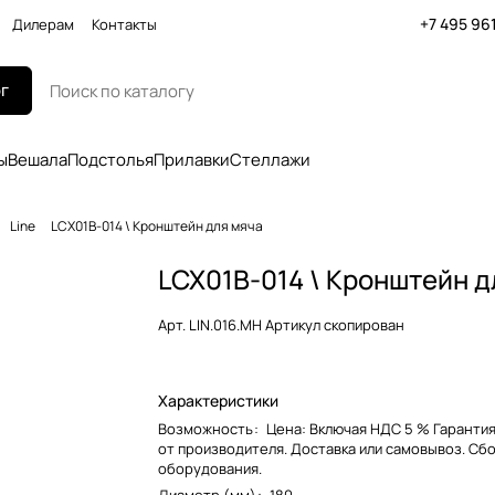
+7 495 96
Дилерам
Контакты
г
ы
Вешала
Подстолья
Прилавки
Стеллажи
Line
LCX01B-014 \ Кронштейн для мяча
LCX01B-014 \ Кронштейн д
Арт.
LIN.016.MH Артикул скопирован
Характеристики
Возможность
:
Цена: Включая НДС 5 % Гарантия
от производителя. Доставка или самовывоз. Сб
оборудования.