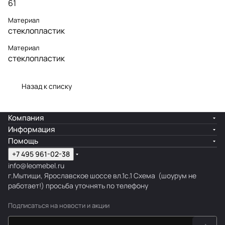
61
Материал
стеклопластик
Материал
стеклопластик
Назад к списку
Компания
Информация
Помощь
+7 495 961-02-38
info@leomebel.ru
г.Мытищи, Ярославское шоссе вл.1с.1
Схема
(шоурум не
работает!) просьба уточнять по телефону
Подписаться
на новости и акции