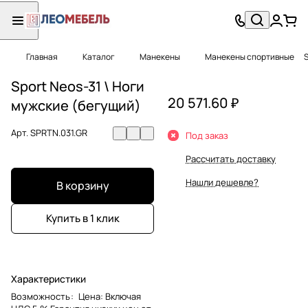
Главная
Каталог
Манекены
Манекены спортивные
S
Sport Neos-31 \ Ноги
20 571.60 ₽
мужские (бегущий)
Арт.
SPRTN.031.GR
Под заказ
Рассчитать доставку
Нашли дешевле?
В корзину
Купить в 1 клик
Характеристики
Возможность
:
Цена: Включая