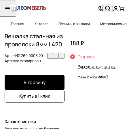
Главная
Каталог
Плечики и вешалки
Металлические
Вешалка стальная из
188 ₽
проволоки 8мм L420
Арт.
HNG.269.9006.20
Под заказ
Артикул скопирован
Рассчитать доставку
Нашли дешевле?
В корзину
Купить в 1 клик
Характеристики
Возможность
:
Цена: Включая