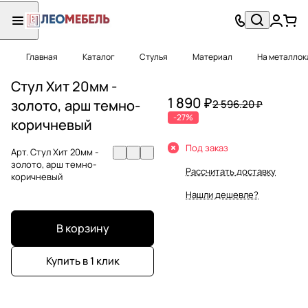
Главная
Каталог
Стулья
Материал
На металлок
Стул Хит 20мм -
1 890 ₽
золото, арш темно-
2 596.20 ₽
-27%
коричневый
Под заказ
Арт.
Стул Хит 20мм -
золото, арш темно-
Рассчитать доставку
коричневый
Нашли дешевле?
В корзину
Купить в 1 клик