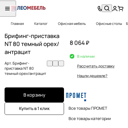
Главная
Каталог
Офисная мебель
Офисные столы
Б
Брифинг-приставка
8 064 ₽
NT 80 темный орех/
антрацит
В наличии
Арт.
Брифинг-
Рассчитать доставку
приставка NT 80
темный орех/антрацит
Нашли дешевле?
В корзину
Все товары ПРОМЕТ
Купить в 1 клик
Все товары категории