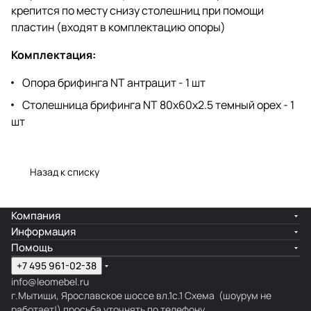
крепится по месту снизу столешниц при помощи
пластин (входят в комплектацию опоры)
Комплектация:
Опора брифинга NT антрацит - 1 шт
Столешница брифинга NT 80х60х2.5 темный орех - 1
шт
Назад к списку
Компания
Информация
Помощь
+7 495 961-02-38
info@leomebel.ru
г.Мытищи, Ярославское шоссе вл.1с.1
Схема
(шоурум не
работает!) просьба уточнять по телефону