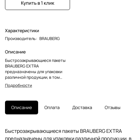
Купить в 1 клик
Характеристики
Производитель
:
BRAUBERG
Описание
Быстрозакрывающиеся пакеты
BRAUBERG EXTRA
предназначены для упаковки
различной продукции, в том
числе пищевой. Отлично
Подробности
подходят для упаковки мелких
предметов, фотографий,
медицинских препаратов и
т.д.Обладают высокой
Описание
Оплата
Доставка
Отзывы
эластичностью, сохраняют
свежесть продуктов,
предохраняют содержимое от
посторонних запахов. Застежка
Быстрозакрывающиеся пакеты BRAUBERG EXTRA
позволяет быстро и герметично
предназначены для упаковки различной продукции, в
запечатать пакет с содержимым.