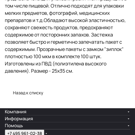
Прозрачные пакеты с замком
том числе пищевой. Отлично подходят для упаковки
"зиплок" плотностью 100 мкм в
мелких предметов, фотографий, медицинских
комплекте 100 штук.
препаратов и т.д.Обладают высокой эластичностью,
Изготовлены из ПВД
(полиэтилена высокого
сохраняют свежесть продуктов, предохраняют
давления). Размер - 25х35 см.
содержимое от посторонних запахов. Застежка
позволяет быстро и герметично запечатать пакет с
содержимым. Прозрачные пакеты с замком "зиплок"
плотностью 100 мкм в комплекте 100 штук.
Изготовлены из ПВД (полиэтилена высокого
давления). Размер - 25х35 см.
Назад к списку
Компания
Информация
Помощь
+7 495 961-02-38