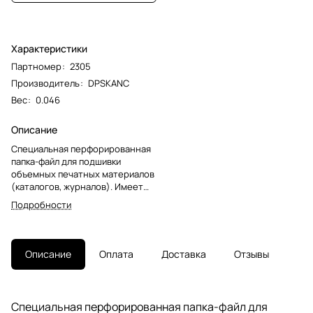
Характеристики
Партномер
:
2305
Производитель
:
DPSKANC
Вес
:
0.046
Описание
Специальная перфорированная
папка-файл для подшивки
объемных печатных материалов
(каталогов, журналов). Имеет
конструкцию, позволяющую
Подробности
папке расширяться по боковой и
по нижней стороне до 25
мм.Перфопапка формата А4 с
вертикальным размещением
Описание
Оплата
Доставка
Отзывы
содержат универсальную
перфорацию, а также имеет
матовую поверхность и прочные
швы. Толщина пленки – 180 мкм,
Специальная перфорированная папка-файл для
фактура "апельсиновая корка".