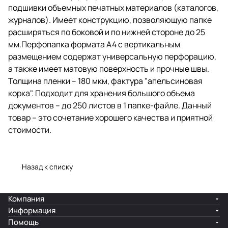
подшивки объемных печатных материалов (каталогов,
Подходит для хранения
большого объема документов –
журналов). Имеет конструкцию, позволяющую папке
до 250 листов в 1 папке-файле.
расширяться по боковой и по нижней стороне до 25
Данный товар – это сочетание
мм.Перфопапка формата А4 с вертикальным
хорошего качества и приятной
стоимости.
размещением содержат универсальную перфорацию,
а также имеет матовую поверхность и прочные швы.
Толщина пленки – 180 мкм, фактура "апельсиновая
корка". Подходит для хранения большого объема
документов – до 250 листов в 1 папке-файле. Данный
товар – это сочетание хорошего качества и приятной
стоимости.
Назад к списку
Компания
Информация
Помощь