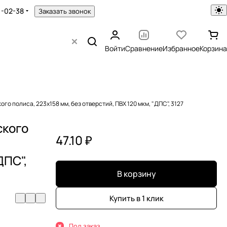
1-02-38
Заказать звонок
Войти
Сравнение
Избранное
Корзина
о полиса, 223х158 мм, без отверстий, ПВХ 120 мкм, "ДПС", 3127
ского
47.10 ₽
ДПС",
В корзину
Купить в 1 клик
Под заказ