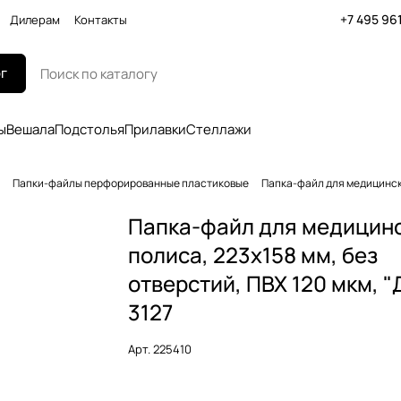
+7 495 96
Дилерам
Контакты
г
ы
Вешала
Подстолья
Прилавки
Стеллажи
Папки-файлы перфорированные пластиковые
Папка-файл для медицинског
Папка-файл для медицин
полиса, 223х158 мм, без
отверстий, ПВХ 120 мкм, "
3127
Арт.
225410