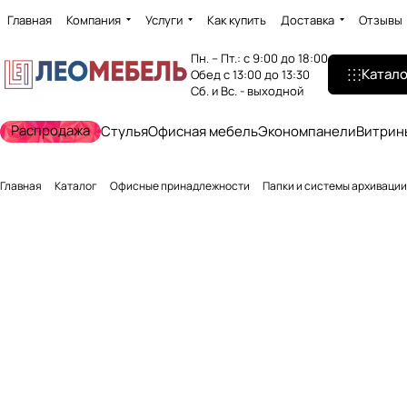
Главная
Компания
Услуги
Как купить
Доставка
Отзывы
Пн. – Пт.: с 9:00 до 18:00
Катало
Обед с 13:00 до 13:30
Сб. и Вс. - выходной
Распродажа
Стулья
Офисная мебель
Экономпанели
Витрин
Главная
Каталог
Офисные принадлежности
Папки и системы архивации