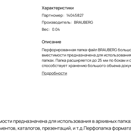
Характеристики
Партномер
:
14045827
Производитель
:
BRAUBERG
Вес
:
0.04
Описание
Перфорированная папка-файл BRAUBERG больш
вместимости предназначена для использования
папках. Папка расширяется до 25 мм по бокам и с
способствует хранению большого объема доку
каталогов, презентаций, и т.д.Перфопапка форма
Подробности
вертикальным размещением содержит универс
перфорацию, а также имеет гладкую поверхнос
швы. Увеличенная толщина ПВХ пленки 180 мкм 
более интенсивную эксплуатацию, что подходит
хранения документов - до 250 листов. Имеет к
позволяющую папке расширяться по боковой и 
стороне.
ти предназначена для использования в архивных папках.
ументов, каталогов, презентаций, и т.д.Перфопапка форма