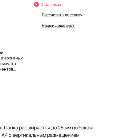
Под заказ
Рассчитать доставку
Нашли дешевле?
ой
 в архивных
низу, что
ментов,
та А4 с
альную
ть и прочные
допускает
 для
онструкцию,
по нижней
 Папка расширяется до 25 мм по бокам
та А4 с вертикальным размещением