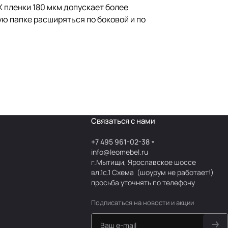
 пленки 180 мкм допускает более
ю папке расширяться по боковой и по
Связаться с нами
+7 495 961-02-38
info@leomebel.ru
г.Мытищи, Ярославское шоссе
вл.1с.1
Схема
(шоурум не работает!)
просьба уточнять по телефону
Подписаться
на новости и акции