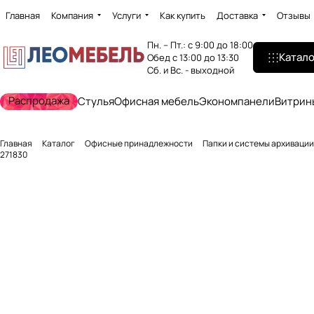
Главная
Компания
Услуги
Как купить
Доставка
Отзывы
Пн. – Пт.: с 9:00 до 18:00
Катало
Обед с 13:00 до 13:30
Сб. и Вс. - выходной
Распродажа
Стулья
Офисная мебель
Экономпанели
Витрин
Главная
Каталог
Офисные принадлежности
Папки и системы архивации
271830