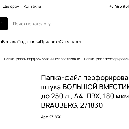
+7 495 96
Дилерам
Контакты
г
ы
Вешала
Подстолья
Прилавки
Стеллажи
Папки-файлы перфорированные пластиковые
Папка-файл перфорированн
Папка-файл перфорирова
штука БОЛЬШОЙ ВМЕСТ
до 250 л., A4, ПВХ, 180 мкм
BRAUBERG, 271830
Арт.
271830