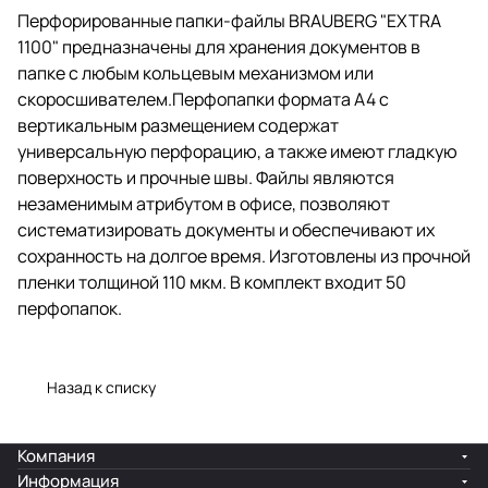
атрибутом в офисе, позволяют
Перфорированные папки-файлы BRAUBERG "EXTRA
систематизировать документы и
1100" предназначены для хранения документов в
обеспечивают их сохранность
на долгое время. Изготовлены
папке с любым кольцевым механизмом или
из прочной пленки толщиной 110
скоросшивателем.Перфопапки формата А4 с
мкм. В комплект входит 50
вертикальным размещением содержат
перфопапок.
универсальную перфорацию, а также имеют гладкую
поверхность и прочные швы. Файлы являются
незаменимым атрибутом в офисе, позволяют
систематизировать документы и обеспечивают их
сохранность на долгое время. Изготовлены из прочной
пленки толщиной 110 мкм. В комплект входит 50
перфопапок.
Назад к списку
Компания
Информация