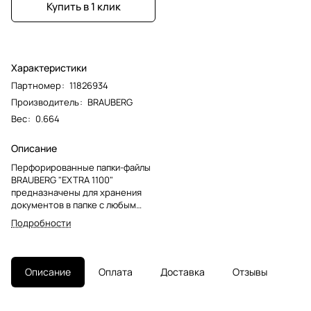
Купить в 1 клик
Характеристики
Партномер
:
11826934
Производитель
:
BRAUBERG
Вес
:
0.664
Описание
Перфорированные папки-файлы
BRAUBERG "EXTRA 1100"
предназначены для хранения
документов в папке с любым
кольцевым механизмом или
Подробности
скоросшивателем.Перфопапки
формата А4 с вертикальным
размещением содержат
универсальную перфорацию, а
Описание
Оплата
Доставка
Отзывы
также имеют гладкую
поверхность и прочные швы.
Файлы являются незаменимым