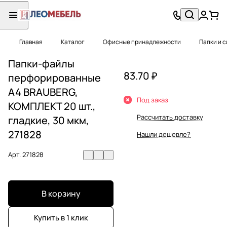
Главная
Каталог
Офисные принадлежности
Папки и 
Папки-файлы
83.70 ₽
перфорированные
А4 BRAUBERG,
Под заказ
КОМПЛЕКТ 20 шт.,
Рассчитать доставку
гладкие, 30 мкм,
271828
Нашли дешевле?
Арт.
271828
В корзину
Купить в 1 клик