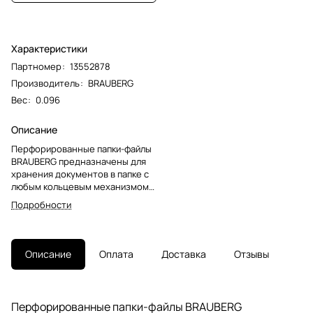
Характеристики
Партномер
:
13552878
Производитель
:
BRAUBERG
Вес
:
0.096
Описание
Перфорированные папки-файлы
BRAUBERG предназначены для
хранения документов в папке с
любым кольцевым механизмом
или
Подробности
скоросшивателем.Перфопапки
формата А4 с вертикальным
размещением содержат
универсальную перфорацию,
Описание
Оплата
Доставка
Отзывы
Файлы являются незаменимым
атрибутом в офисе, позволяют
систематизировать документы и
обеспечивают их сохранность
Перфорированные папки-файлы BRAUBERG
на долгое время. Изготовлены