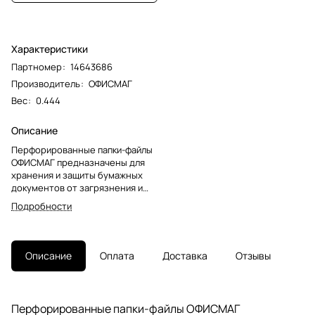
Характеристики
Партномер
:
14643686
Производитель
:
ОФИСМАГ
Вес
:
0.444
Описание
Перфорированные папки-файлы
ОФИСМАГ предназначены для
хранения и защиты бумажных
документов от загрязнения и
механических
Подробности
повреждений.Папки формата А4
с вертикальным размещением
содержат универсальную
перфорацию, а также имеют
Описание
Оплата
Доставка
Отзывы
гладкую фактуру и прочные швы.
Толщина пленки – 40 мкм, что
позволяет хранить до 40 листов
в 1 папке-файле. В комплекте –
Перфорированные папки-файлы ОФИСМАГ
100 шт.