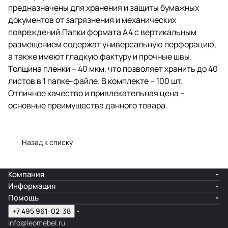
предназначены для хранения и защиты бумажных
Отличное качество и
документов от загрязнения и механических
привлекательная цена –
повреждений.Папки формата А4 с вертикальным
основные преимущества
размещением содержат универсальную перфорацию,
данного товара.
а также имеют гладкую фактуру и прочные швы.
Толщина пленки – 40 мкм, что позволяет хранить до 40
листов в 1 папке-файле. В комплекте – 100 шт.
Отличное качество и привлекательная цена –
основные преимущества данного товара.
Назад к списку
Компания
Информация
Помощь
+7 495 961-02-38
info@leomebel.ru