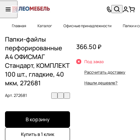
Главная
Каталог
Офисные принадлежности
Папки и 
Папки-файлы
366.50 ₽
перфорированные
А4 ОФИСМАГ
Под заказ
Стандарт, КОМПЛЕКТ
Рассчитать доставку
100 шт., гладкие, 40
мкм, 272681
Нашли дешевле?
Арт.
272681
В корзину
Купить в 1 клик