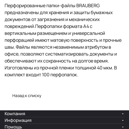
систематизировать документы и
Перфорированные папки-файлы BRAUBERG
обеспечивают их сохранность
предназначены для хранения и защиты бумажных
на долгое время. Изготовлены
из прочной пленки толщиной 40
документов от загрязнения и механических
мкм. В комплект входит 100
повреждений.Перфопапки формата А4 с
перфопапок.
вертикальным размещением и универсальной
перфорацией имеют матовую поверхность и прочные
швы. Файлы являются незаменимым атрибутом в
офисе, позволяют систематизировать документы и
обеспечивают их сохранность на долгое время.
Изготовлены из прочной пленки толщиной 40 мкм. В
комплект входит 100 перфопапок.
Назад к списку
Компания
Информация
Помощь