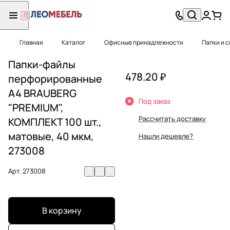
Главная
Каталог
Офисные принадлежности
Папки и 
Папки-файлы
478.20 ₽
перфорированные
А4 BRAUBERG
Под заказ
"PREMIUM",
Рассчитать доставку
КОМПЛЕКТ 100 шт.,
матовые, 40 мкм,
Нашли дешевле?
273008
Арт.
273008
В корзину