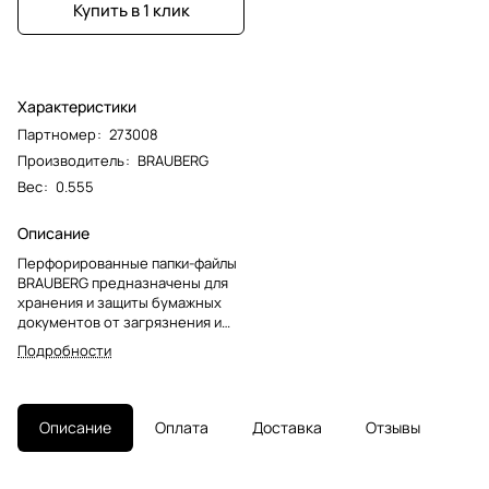
Купить в 1 клик
Характеристики
Партномер
:
273008
Производитель
:
BRAUBERG
Вес
:
0.555
Описание
Перфорированные папки-файлы
BRAUBERG предназначены для
хранения и защиты бумажных
документов от загрязнения и
механических
Подробности
повреждений.Перфопапки
формата А4 с вертикальным
размещением и универсальной
перфорацией имеют матовую
Описание
Оплата
Доставка
Отзывы
поверхность и прочные швы.
Файлы являются незаменимым
атрибутом в офисе, позволяют