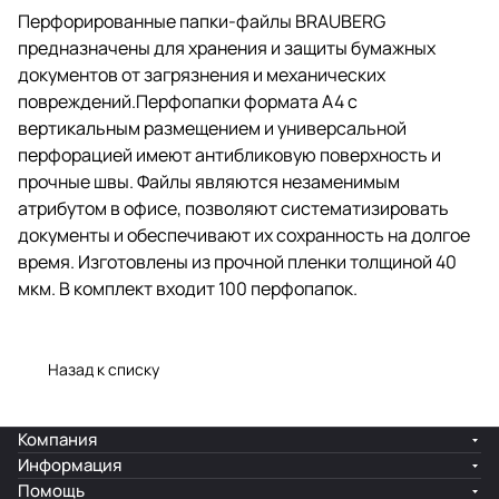
офисе, позволяют
Перфорированные папки-файлы BRAUBERG
систематизировать документы и
предназначены для хранения и защиты бумажных
обеспечивают их сохранность
на долгое время. Изготовлены
документов от загрязнения и механических
из прочной пленки толщиной 40
повреждений.Перфопапки формата А4 с
мкм. В комплект входит 100
вертикальным размещением и универсальной
перфопапок.
перфорацией имеют антибликовую поверхность и
прочные швы. Файлы являются незаменимым
атрибутом в офисе, позволяют систематизировать
документы и обеспечивают их сохранность на долгое
время. Изготовлены из прочной пленки толщиной 40
мкм. В комплект входит 100 перфопапок.
Назад к списку
Компания
Информация
Помощь