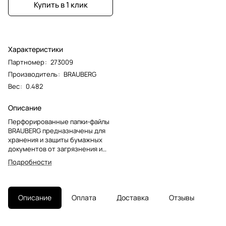
Купить в 1 клик
Характеристики
Партномер
:
273009
Производитель
:
BRAUBERG
Вес
:
0.482
Описание
Перфорированные папки-файлы
BRAUBERG предназначены для
хранения и защиты бумажных
документов от загрязнения и
механических
Подробности
повреждений.Перфопапки
формата А4 с вертикальным
размещением и универсальной
перфорацией имеют
Описание
Оплата
Доставка
Отзывы
антибликовую поверхность и
прочные швы. Файлы являются
незаменимым атрибутом в