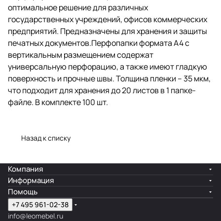
оптимальное решение для различных
подходит для хранения до 20
листов в 1 папке-файле. В
государственных учреждений, офисов коммерческих
комплекте 100 шт.
предприятий. Предназначены для хранения и защиты
печатных документов.Перфопапки формата А4 с
вертикальным размещением содержат
универсальную перфорацию, а также имеют гладкую
поверхность и прочные швы. Толщина пленки – 35 мкм,
что подходит для хранения до 20 листов в 1 папке-
файле. В комплекте 100 шт.
Назад к списку
Компания
Информация
Помощь
+7 495 961-02-38
info@leomebel.ru