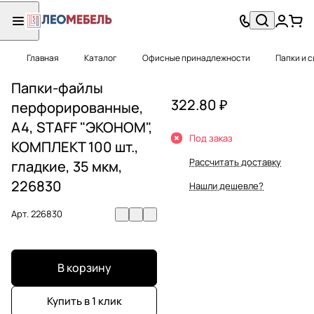
Главная
Каталог
Офисные принадлежности
Папки и 
Папки-файлы
322.80 ₽
перфорированные,
А4, STAFF "ЭКОНОМ",
Под заказ
КОМПЛЕКТ 100 шт.,
Рассчитать доставку
гладкие, 35 мкм,
226830
Нашли дешевле?
Арт.
226830
В корзину
Купить в 1 клик