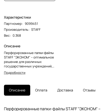
Характеристики
Партномер
:
9099451
Производитель
:
STAFF
Вес
:
0.368
Описание
Перфорированные папки-файлы
STAFF "ЭКОНОМ" – оптимальное
решение для различных
государственных учреждений,
офисов коммерческих
Подробности
предприятий. Предназначены
для хранения и защиты печатных
документов.Перфопапки
формата А4 с вертикальным
Описание
Оплата
Доставка
Отзывы
размещением содержат
универсальную перфорацию, а
также имеют гладкую
поверхность и прочные швы.
Перфорированные папки-файлы STAFF "ЭКОНОМ" –
Толщина пленки – 35 мкм, что