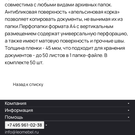
совместима с любыми видами архивных папок.
документов - до 50 листов в 1
папке-файле. В комплекте 50 шт.
Антибликовая поверхность «апельсиновая корка»
позволяет копировать документы, не вынимая их из
папки.Перфопапки формата А4 с вертикальным
размещением содержат универсальную перфорацию,
а также имеют матовую поверхность и прочные швы.
Толщина пленки - 45 мкм, что подходит для хранения
документов - до 50 листов в 1 папке-файле. В
комплекте 50 шт.
Назад к списку
Компания
Информация
Помощь
+7 495 961-02-38
info@leomebel.ru