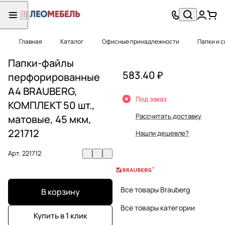
Главная
Каталог
Офисные принадлежности
Папки и 
Папки-файлы
583.40 ₽
перфорированные
А4 BRAUBERG,
Под заказ
КОМПЛЕКТ 50 шт.,
Рассчитать доставку
матовые, 45 мкм,
221712
Нашли дешевле?
Арт.
221712
Все товары Brauberg
В корзину
Все товары категории
Купить в 1 клик