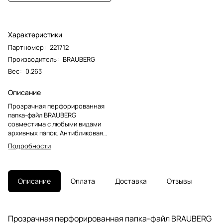
Характеристики
Партномер
:
221712
Производитель
:
BRAUBERG
Вес
:
0.263
Описание
Прозрачная перфорированная
папка-файл BRAUBERG
совместима с любыми видами
архивных папок. Антибликовая
поверхность «апельсиновая
Подробности
корка» позволяет копировать
документы, не вынимая их из
папки.Перфопапки формата А4 с
вертикальным размещением
Описание
Оплата
Доставка
Отзывы
содержат универсальную
перфорацию, а также имеют
матовую поверхность и прочные
швы. Толщина пленки - 45 мкм,
Прозрачная перфорированная папка-файл BRAUBERG
что подходит для хранения