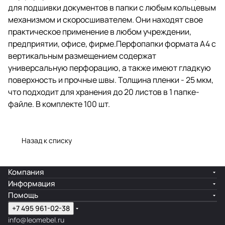
для подшивки документов в папки с любым кольцевым
что подходит для хранения до
20 листов в 1 папке-файле. В
механизмом и скоросшивателем. Они находят свое
комплекте 100 шт.
практическое применение в любом учреждении,
предприятии, офисе, фирме.Перфопапки формата А4 с
вертикальным размещением содержат
универсальную перфорацию, а также имеют гладкую
поверхность и прочные швы. Толщина пленки - 25 мкм,
что подходит для хранения до 20 листов в 1 папке-
файле. В комплекте 100 шт.
Назад к списку
Компания
Информация
Помощь
+7 495 961-02-38
info@leomebel.ru