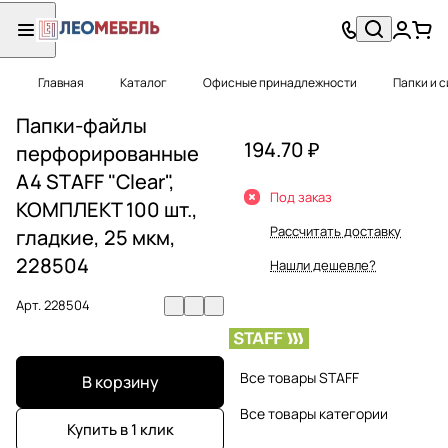
Главная
Каталог
Офисные принадлежности
Папки и 
Папки-файлы
194.70 ₽
перфорированные
А4 STAFF "Clear",
Под заказ
КОМПЛЕКТ 100 шт.,
Рассчитать доставку
гладкие, 25 мкм,
228504
Нашли дешевле?
Арт.
228504
Все товары STAFF
В корзину
Все товары категории
Купить в 1 клик