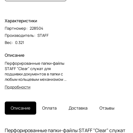
Характеристики
Партномер
:
228504
Производитель
:
STAFF
Вес
:
0.321
Описание
Перфорированные папки-файлы
STAFF "Clear" служат для
подшивки документов в папки с
любым кольцевым механизмом и
скоросшивателем. Они находят
Подробности
свое практическое применение
в любом учреждении,
предприятии, офисе,
фирме.Перфопапки формата А4 с
Описание
Оплата
Доставка
Отзывы
вертикальным размещением
содержат универсальную
перфорацию, а также имеют
гладкую поверхность и прочные
Перфорированные папки-файлы STAFF "Clear" служат
швы. Толщина пленки - 25 мкм,