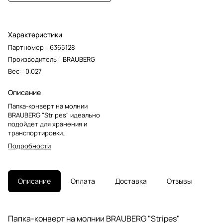
Характеристики
Партномер
:
6365128
Производитель
:
BRAUBERG
Вес
:
0.027
Описание
Папка-конверт на молнии
BRAUBERG "Stripes" идеально
подойдет для хранения и
транспортировки
документов.Изготовлена из
Подробности
прочного стильного
текстильного материала в
полоску. Формат B5+ (310х220
мм). Герметичная застежка-
Описание
Оплата
Доставка
Отзывы
молния защищает документы от
механических повреждений, а
также пыли и влаги. Цвет молнии
- синий.
Папка-конверт на молнии BRAUBERG "Stripes"