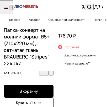
Главная
Каталог
Офисные принадлежности
Папки и 
Папка-конверт на
176.70 ₽
молнии формат B5+
(310х220 мм),
Под заказ
сетчатая ткань,
Рассчитать доставку
BRAUBERG "Stripes",
224047
Нашли дешевле?
Арт.
224047
В корзину
Купить в 1 клик