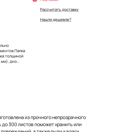
Рассчитать доставку
Нашли дешевле?
ально
ументов.Папка
ика толщиной
 мм), дно
 листов
еобходимые
щает
же пыли и
готовлена из прочного непрозрачного
ь до 300 листов поможет хранить или
овреждений, а также пыли и влаги.