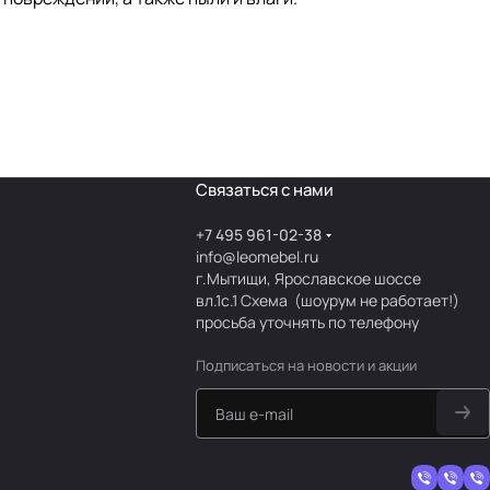
Связаться с нами
+7 495 961-02-38
info@leomebel.ru
г.Мытищи, Ярославское шоссе
вл.1с.1
Схема
(шоурум не работает!)
просьба уточнять по телефону
Подписаться
на новости и акции