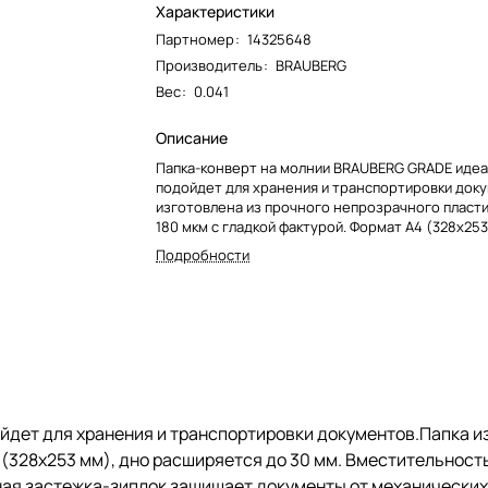
Характеристики
Партномер
:
14325648
Производитель
:
BRAUBERG
Вес
:
0.041
Описание
Папка-конверт на молнии BRAUBERG GRADE иде
подойдет для хранения и транспортировки док
изготовлена из прочного непрозрачного пласт
180 мкм с гладкой фактурой. Формат А4 (328x253
расширяется до 30 мм. Вместительность до 300
Подробности
поможет хранить или транспортировать все н
документы. Герметичная застежка-зиплок защи
документы от механических повреждений, а так
влаги.
дет для хранения и транспортировки документов.Папка из
 (328x253 мм), дно расширяется до 30 мм. Вместительност
я застежка-зиплок защищает документы от механических п