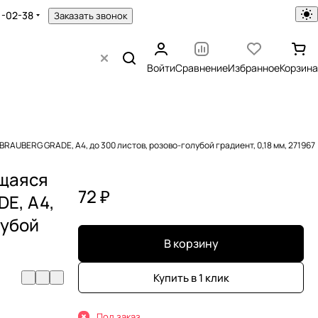
1-02-38
Заказать звонок
Войти
Сравнение
Избранное
Корзина
AUBERG GRADE, А4, до 300 листов, розово-голубой градиент, 0,18 мм, 271967
щаяся
72 ₽
E, А4,
лубой
В корзину
Купить в 1 клик
Под заказ