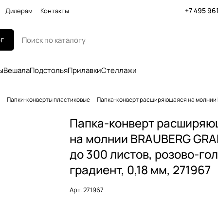
+7 495 96
Дилерам
Контакты
г
ы
Вешала
Подстолья
Прилавки
Стеллажи
Папки-конверты пластиковые
Папка-конверт расширяющаяся на молнии BR
Папка-конверт расширяю
на молнии BRAUBERG GRAD
до 300 листов, розово-го
градиент, 0,18 мм, 271967
Арт.
271967