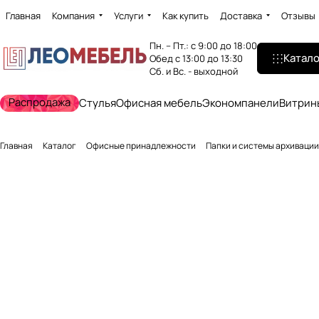
Главная
Компания
Услуги
Как купить
Доставка
Отзывы
Пн. – Пт.: с 9:00 до 18:00
Катало
Обед с 13:00 до 13:30
Сб. и Вс. - выходной
Распродажа
Стулья
Офисная мебель
Экономпанели
Витрин
Главная
Каталог
Офисные принадлежности
Папки и системы архивации