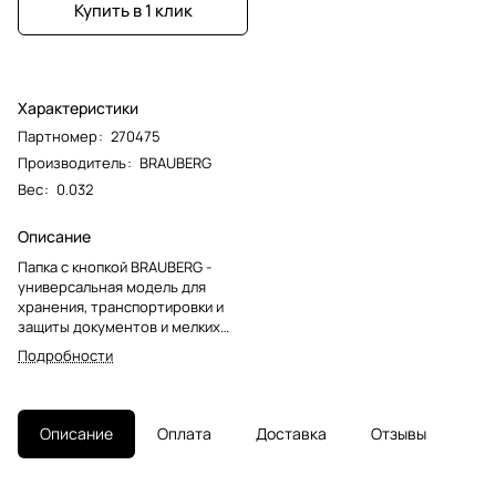
Купить в 1 клик
Характеристики
Партномер
:
270475
Производитель
:
BRAUBERG
Вес
:
0.032
Описание
Папка с кнопкой BRAUBERG -
универсальная модель для
хранения, транспортировки и
защиты документов и мелких
предметов от негативных
Подробности
внешних факторов. Станет
незаменимым помощником для
школьников, студентов, офисных
работников и творческих
Описание
Оплата
Доставка
Отзывы
людей.Папка-конверт с гладкой
фактурой формата А4
изготовлена из плотного