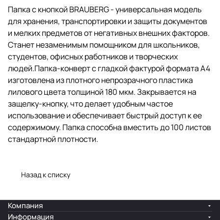
непрозрачного пластика
Папка с кнопкой BRAUBERG - универсальная модель
лилового цвета толщиной 180
для хранения, транспортировки и защиты документов
мкм. Закрывается на защелку-
кнопку, что делает удобным
и мелких предметов от негативных внешних факторов.
частое использование и
Станет незаменимым помощником для школьников,
обеспечивает быстрый доступ к
студентов, офисных работников и творческих
ее содержимому. Папка
способна вместить до 100
людей.Папка-конверт с гладкой фактурой формата А4
листов стандартной плотности.
изготовлена из плотного непрозрачного пластика
лилового цвета толщиной 180 мкм. Закрывается на
защелку-кнопку, что делает удобным частое
использование и обеспечивает быстрый доступ к ее
содержимому. Папка способна вместить до 100 листов
стандартной плотности.
Назад к списку
Компания
Информация