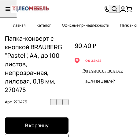
Главная
Каталог
Офисные принадлежности
Папки и 
Папка-конверт с
90.40 ₽
кнопкой BRAUBERG
"Pastel", А4, до 100
Под заказ
листов,
Рассчитать доставку
непрозрачная,
лиловая, 0,18 мм,
Нашли дешевле?
270475
Арт.
270475
В корзину