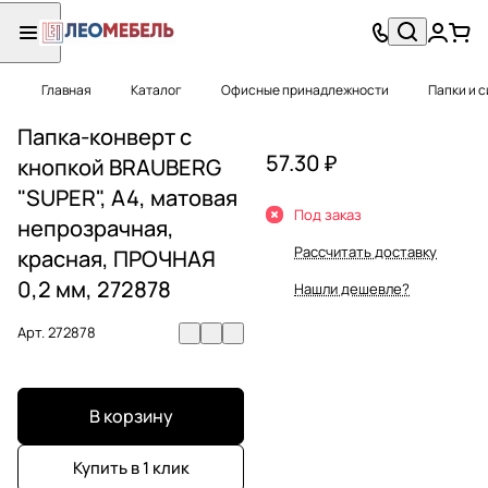
Главная
Каталог
Офисные принадлежности
Папки и 
Папка-конверт с
57.30 ₽
кнопкой BRAUBERG
"SUPER", А4, матовая
Под заказ
непрозрачная,
Рассчитать доставку
красная, ПРОЧНАЯ
0,2 мм, 272878
Нашли дешевле?
Арт.
272878
В корзину
Купить в 1 клик