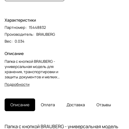
Характеристики
Партномер
:
15448832
Производитель
:
BRAUBERG
Вес
:
0.034
Описание
Папка с кнопкой BRAUBERG -
универсальная модель для
хранения, транспортировки и
защиты документов и мелких
предметов от негативных
Подробности
внешних факторов. Станет
незаменимым помощником для
школьников, студентов, офисных
работников и творческих
Описание
Оплата
Доставка
Отзывы
людей.Папка-конверт с матовой
фактурой формата А4
изготовлена из плотного
непрозрачного пластика. Цвет -
Папка с кнопкой BRAUBERG - универсальная модель
красный, толщина - 200 мкм.