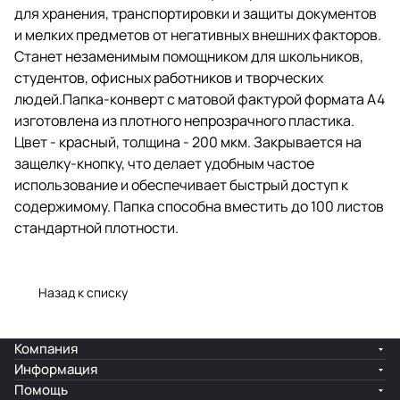
для хранения, транспортировки и защиты документов
Закрывается на защелку-кнопку,
что делает удобным частое
и мелких предметов от негативных внешних факторов.
использование и обеспечивает
Станет незаменимым помощником для школьников,
быстрый доступ к содержимому.
студентов, офисных работников и творческих
Папка способна вместить до 100
листов стандартной плотности.
людей.Папка-конверт с матовой фактурой формата А4
изготовлена из плотного непрозрачного пластика.
Цвет - красный, толщина - 200 мкм. Закрывается на
защелку-кнопку, что делает удобным частое
использование и обеспечивает быстрый доступ к
содержимому. Папка способна вместить до 100 листов
стандартной плотности.
Назад к списку
Компания
Информация
Помощь