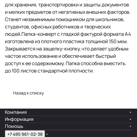
для хранения, транспортировки и защиты документов
что делает удобным частое
использование и обеспечивает
и мелких предметов от негативных внешних факторов.
быстрый доступ к ее
Станет незаменимым помощником для школьников,
содержимому. Папка способна
студентов, офисных работников и творческих
вместить до 100 листов
стандартной плотности.
людей.Папка-конверт с гладкой фактурой формата А4
изготовлена из плотного пластика толщиной 150 мкм.
Закрывается на защелку-кнопку, что делает удобным
частое использование и обеспечивает быстрый
доступ к ее содержимому. Папка способна вместить
до 100 листов стандартной плотности.
Назад к списку
Компания
Информация
Помощь
+7 495 961-02-38