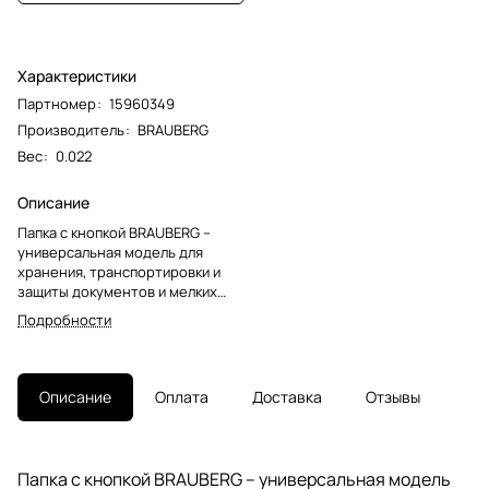
Характеристики
Партномер
:
15960349
Производитель
:
BRAUBERG
Вес
:
0.022
Описание
Папка с кнопкой BRAUBERG –
универсальная модель для
хранения, транспортировки и
защиты документов и мелких
предметов от негативных
Подробности
внешних факторов. Станет
незаменимым помощником для
школьников, студентов, офисных
работников и творческих
Описание
Оплата
Доставка
Отзывы
людей.Папка-конверт с гладкой
фактурой формата А4
изготовлена из плотного
пластика толщиной 150 мкм.
Папка с кнопкой BRAUBERG – универсальная модель
Закрывается на защелку-кнопку,