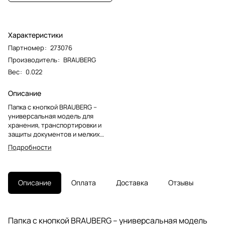
Характеристики
Партномер
:
273076
Производитель
:
BRAUBERG
Вес
:
0.022
Описание
Папка с кнопкой BRAUBERG –
универсальная модель для
хранения, транспортировки и
защиты документов и мелких
предметов от негативных
Подробности
внешних факторов. Станет
незаменимым помощником для
школьников, студентов, офисных
работников и творческих
Описание
Оплата
Доставка
Отзывы
людей.Папка-конверт с гладкой
фактурой формата А4
изготовлена из плотного
пластика толщиной 150 мкм.
Папка с кнопкой BRAUBERG – универсальная модель
Закрывается на защелку-кнопку,