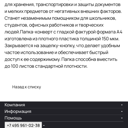
для хранения, транспортировки и защиты документов
что делает удобным частое
использование и обеспечивает
и мелких предметов от негативных внешних факторов.
быстрый доступ к ее
Станет незаменимым помощником для школьников,
содержимому. Папка способна
студентов, офисных работников и творческих
вместить до 100 листов
стандартной плотности.
людей.Папка-конверт с гладкой фактурой формата А4
изготовлена из плотного пластика толщиной 150 мкм.
Закрывается на защелку-кнопку, что делает удобным
частое использование и обеспечивает быстрый
доступ к ее содержимому. Папка способна вместить
до 100 листов стандартной плотности.
Назад к списку
Компания
Информация
Помощь
+7 495 961-02-38