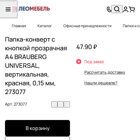
Главная
Каталог
Офисные принадлежности
Папки и 
Папка-конверт с
47.90 ₽
кнопкой прозрачная
А4 BRAUBERG
Под заказ
UNIVERSAL,
Рассчитать доставку
вертикальная,
красная, 0,15 мм,
Нашли дешевле?
273077
Арт.
273077
В корзину