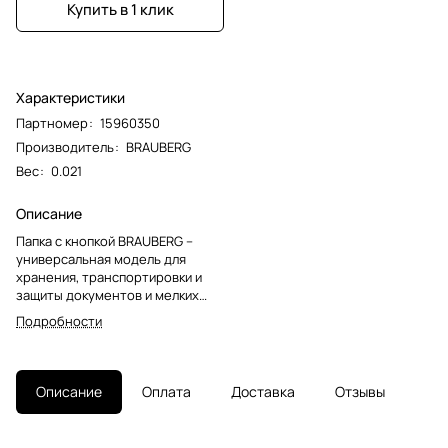
Купить в 1 клик
Характеристики
Партномер
:
15960350
Производитель
:
BRAUBERG
Вес
:
0.021
Описание
Папка с кнопкой BRAUBERG –
универсальная модель для
хранения, транспортировки и
защиты документов и мелких
предметов от негативных
Подробности
внешних факторов. Станет
незаменимым помощником для
школьников, студентов, офисных
работников и творческих
Описание
Оплата
Доставка
Отзывы
людей.Папка-конверт с гладкой
фактурой формата А4
изготовлена из плотного