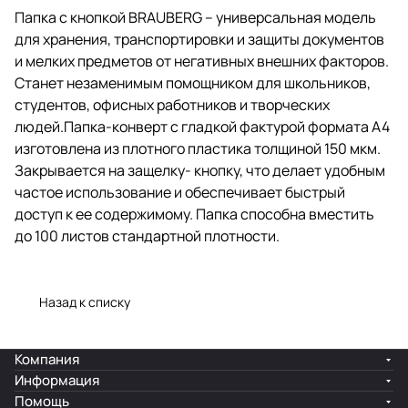
пластика толщиной 150 мкм.
Папка с кнопкой BRAUBERG – универсальная модель
Закрывается на защелку- кнопку,
для хранения, транспортировки и защиты документов
что делает удобным частое
использование и обеспечивает
и мелких предметов от негативных внешних факторов.
быстрый доступ к ее
Станет незаменимым помощником для школьников,
содержимому. Папка способна
студентов, офисных работников и творческих
вместить до 100 листов
стандартной плотности.
людей.Папка-конверт с гладкой фактурой формата А4
изготовлена из плотного пластика толщиной 150 мкм.
Закрывается на защелку- кнопку, что делает удобным
частое использование и обеспечивает быстрый
доступ к ее содержимому. Папка способна вместить
до 100 листов стандартной плотности.
Назад к списку
Компания
Информация
Помощь