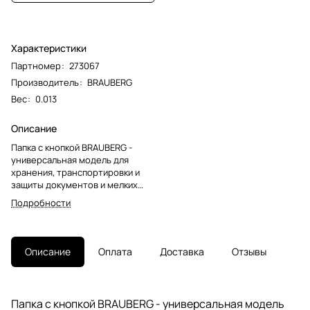
Характеристики
Партномер
:
273067
Производитель
:
BRAUBERG
Вес
:
0.013
Описание
Папка с кнопкой BRAUBERG -
универсальная модель для
хранения, транспортировки и
защиты документов и мелких
предметов от негативных
Подробности
внешних факторов. Станет
незаменимым помощником для
школьников, студентов, офисных
работников и творческих
Описание
Оплата
Доставка
Отзывы
людей.Папка-конверт с гладкой
фактурой формата А5
изготовлена из плотного
прозрачного пластика черного
Папка с кнопкой BRAUBERG - универсальная модель
цвета толщиной 150 мкм.