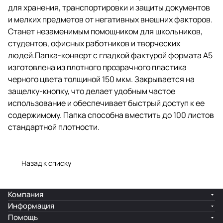
для хранения, транспортировки и защиты документов
Закрывается на защелку-кнопку,
что делает удобным частое
и мелких предметов от негативных внешних факторов.
использование и обеспечивает
Станет незаменимым помощником для школьников,
быстрый доступ к ее
студентов, офисных работников и творческих
содержимому. Папка способна
вместить до 100 листов
людей.Папка-конверт с гладкой фактурой формата А5
стандартной плотности.
изготовлена из плотного прозрачного пластика
черного цвета толщиной 150 мкм. Закрывается на
защелку-кнопку, что делает удобным частое
использование и обеспечивает быстрый доступ к ее
содержимому. Папка способна вместить до 100 листов
стандартной плотности.
Назад к списку
Компания
Информация
Помощь