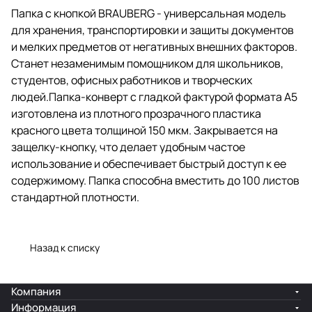
прозрачного пластика красного
Папка с кнопкой BRAUBERG - универсальная модель
цвета толщиной 150 мкм.
для хранения, транспортировки и защиты документов
Закрывается на защелку-кнопку,
что делает удобным частое
и мелких предметов от негативных внешних факторов.
использование и обеспечивает
Станет незаменимым помощником для школьников,
быстрый доступ к ее
студентов, офисных работников и творческих
содержимому. Папка способна
вместить до 100 листов
людей.Папка-конверт с гладкой фактурой формата А5
стандартной плотности.
изготовлена из плотного прозрачного пластика
красного цвета толщиной 150 мкм. Закрывается на
защелку-кнопку, что делает удобным частое
использование и обеспечивает быстрый доступ к ее
содержимому. Папка способна вместить до 100 листов
стандартной плотности.
Назад к списку
Компания
Информация