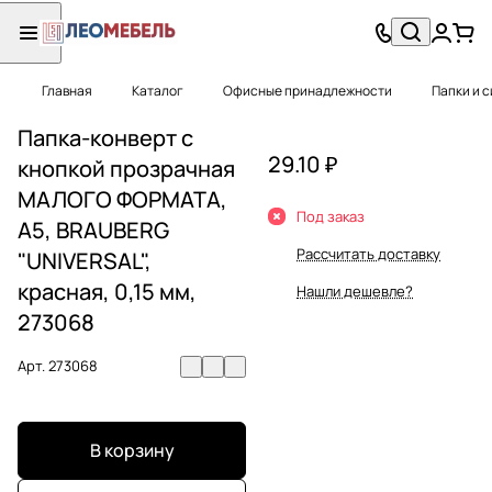
Главная
Каталог
Офисные принадлежности
Папки и 
Папка-конверт с
29.10 ₽
кнопкой прозрачная
МАЛОГО ФОРМАТА,
Под заказ
А5, BRAUBERG
Рассчитать доставку
"UNIVERSAL",
красная, 0,15 мм,
Нашли дешевле?
273068
Арт.
273068
В корзину