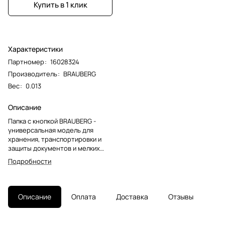
Купить в 1 клик
Характеристики
Партномер
:
16028324
Производитель
:
BRAUBERG
Вес
:
0.013
Описание
Папка с кнопкой BRAUBERG -
универсальная модель для
хранения, транспортировки и
защиты документов и мелких
предметов от негативных
Подробности
внешних факторов. Станет
незаменимым помощником для
школьников, студентов, офисных
работников и творческих
Описание
Оплата
Доставка
Отзывы
людей.Папка-конверт с гладкой
фактурой формата А5
изготовлена из плотного