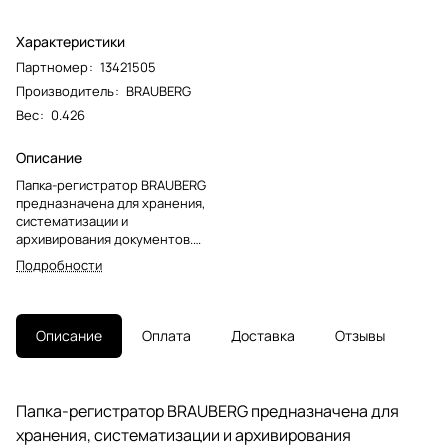
Характеристики
Партномер
:
13421505
Производитель
:
BRAUBERG
Вес
:
0.426
Описание
Папка-регистратор BRAUBERG
предназначена для хранения,
систематизации и
архивирования документов.
Такие папки повсеместно
Подробности
используются в работе
офисными сотрудниками
различных специальностей,
направлений и
Описание
Оплата
Доставка
Отзывы
должностей.Папка формата А4 с
вертикальной ориентацией
изготовлена из
высококачественного
Папка-регистратор BRAUBERG предназначена для
износоустойчивого картона с
хранения, систематизации и архивирования
бумажным покрытием