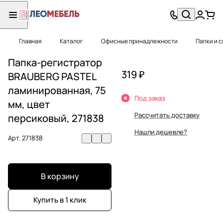
Главная
Каталог
Офисные принадлежности
Папки и 
Папка-регистратор
319 ₽
BRAUBERG PASTEL
ламинированная, 75
Под заказ
мм, цвет
Рассчитать доставку
персиковый, 271838
Нашли дешевле?
Арт.
271838
В корзину
Купить в 1 клик