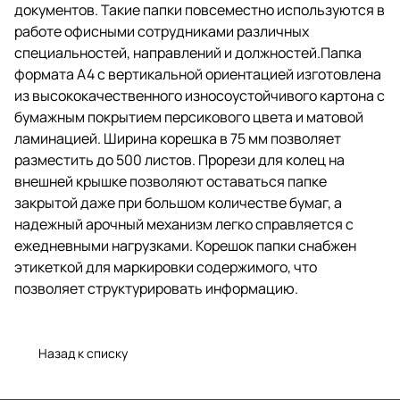
персикового цвета и матовой
документов. Такие папки повсеместно используются в
ламинацией. Ширина корешка в
работе офисными сотрудниками различных
75 мм позволяет разместить до
специальностей, направлений и должностей.Папка
500 листов. Прорези для колец
на внешней крышке позволяют
формата А4 с вертикальной ориентацией изготовлена
оставаться папке закрытой даже
из высококачественного износоустойчивого картона с
при большом количестве бумаг,
бумажным покрытием персикового цвета и матовой
а надежный арочный механизм
легко справляется с
ламинацией. Ширина корешка в 75 мм позволяет
ежедневными нагрузками.
разместить до 500 листов. Прорези для колец на
Корешок папки снабжен
внешней крышке позволяют оставаться папке
этикеткой для маркировки
содержимого, что позволяет
закрытой даже при большом количестве бумаг, а
структурировать информацию.
надежный арочный механизм легко справляется с
ежедневными нагрузками. Корешок папки снабжен
этикеткой для маркировки содержимого, что
позволяет структурировать информацию.
Назад к списку