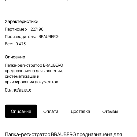
Характеристики
Партномер
:
227196
Производитель
:
BRAUBERG
Вес
:
0.473
Описание
Папка-регистратор BRAUBERG
предназначена для хранения,
систематизации и
архивирования документов.
Такие папки используются в
Подробности
работе офисными сотрудниками
различных специальностей,
направлений и
должностей.Папка формата А4 с
Описание
Оплата
Доставка
Отзывы
вертикальной ориентацией
изготовлена из качественного
износоустойчивого картона с
ПВХ покрытием. Благодаря
Папка-регистратор BRAUBERG предназначена для
такому плотному покрытию