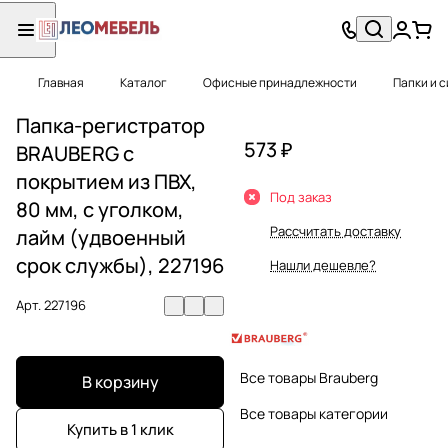
Главная
Каталог
Офисные принадлежности
Папки и 
Папка-регистратор
573 ₽
BRAUBERG с
покрытием из ПВХ,
Под заказ
80 мм, с уголком,
Рассчитать доставку
лайм (удвоенный
срок службы), 227196
Нашли дешевле?
Арт.
227196
Все товары Brauberg
В корзину
Все товары категории
Купить в 1 клик