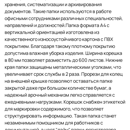
хранения, систематизации и архивирования
допустима влажная уборка
изделия. Ширина корешка в 80
документов. Такие папки используются в работе
мм позволяет разместить до
офисными сотрудниками различных специальностей,
600 листов. Нижние края папки
направлений и должностей.Папка формата А4 с
защищены металлическими
уголками, что увеличивает срок
вертикальной ориентацией изготовлена из
службы в 2 раза. Прорези для
качественного износоустойчивого картона с ПВХ
колец на внешней крышке
покрытием. Благодаря такому плотному покрытию
позволяют оставаться папке
закрытой даже при большом
допустима влажная уборка изделия. Ширина корешка
количестве бумаг, а надежный
в 80 мм позволяет разместить до 600 листов. Нижние
арочный механизм легко
края папки защищены металлическими уголками, что
справляется с ежедневными
нагрузками. Корешок снабжен
увеличивает срок службы в 2 раза. Прорези для колец
этикеткой для маркировки
на внешней крышке позволяют оставаться папке
содержимого, что позволяет
закрытой даже при большом количестве бумаг, а
структурировать информацию.
Такая папка станет
надежный арочный механизм легко справляется с
незаменимым помощником для
ежедневными нагрузками. Корешок снабжен этикеткой
работников с документацией, а
для маркировки содержимого, что позволяет
цвет "лайм" папки-регистратора
выделит ее в ряду других.
структурировать информацию. Такая папка станет
незаменимым помощником для работников с
документацией, а цвет "лайм" папки-регистратора