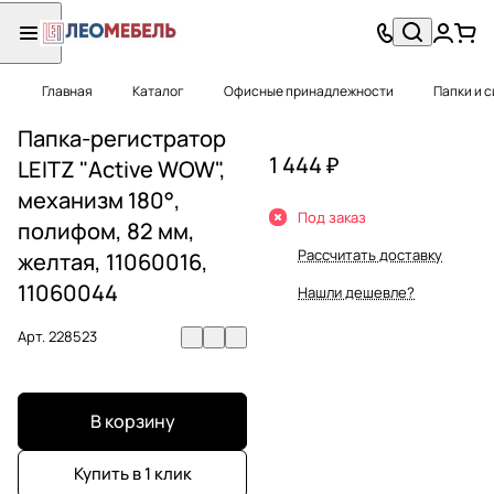
Главная
Каталог
Офисные принадлежности
Папки и 
Папка-регистратор
1 444 ₽
LEITZ "Active WOW",
механизм 180°,
Под заказ
полифом, 82 мм,
Рассчитать доставку
желтая, 11060016,
11060044
Нашли дешевле?
Арт.
228523
В корзину
Купить в 1 клик