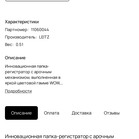
Характеристики
Партномер
:
11060044
Производитель
:
LEITZ
Вес
:
0.51
Описание
Инновационная папка-
регистратор с арочным
механизмом, выполненная в
яркой цветовой гамме WOW,
двуцветная. Благодаря легкому
Подробности
материалу и эргономичному
дизайну эти папки удивительно
удобны в использовании как в
офисе, так и на ходу.
Описание
Оплата
Доставка
Отзывы
Инновационная папка-регистратор с арочным